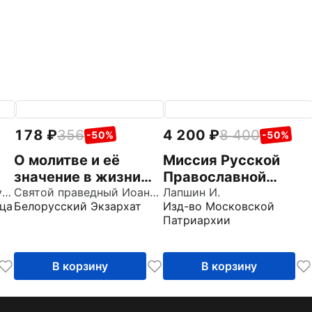
178
356
4 200
8 400
-50%
-50%
О молитве и её
Миссия Русской
значение в жизни
Православной
Святитель Иоанн Златоуст
христианства.
Святой праведный Иоанн Кронштадтский
Церкви в
Лапшин И.
ца
Белорусский Экзархат
Изд-во Московской
Извлечения из
современном мире
Патриархии
дневника с
комментариями
пастырей
В корзину
В корзину