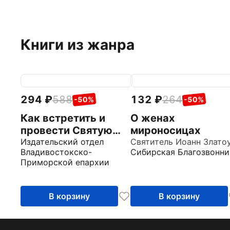
Книги из жанра
294
588
132
264
-50%
-50%
Как встретить и
О женах
провести Святую
мироносицах
Пасху
Издательский отдел
Владивостокско-
Сибирская Благозвонни
Приморской епархии
В корзину
В корзину