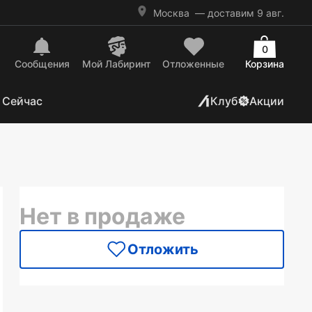
Москва
— доставим 9 авг.
0
Сообщения
Mой Лабиринт
Отложенные
Корзина
 Сейчас
Клуб
Акции
Нет в продаже
Отложить