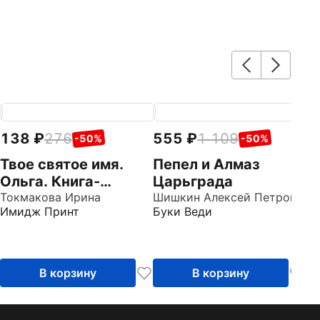
138
276
555
1 109
4
-50%
-50%
Твое святое имя.
Пепел и Алмаз
Н
Ольга. Книга-
Царьграда
К
подарок
Токмакова Ирина
Шишкин Алексей Петрович
в
По
Имидж Принт
Буки Веди
Из
с
Па
П
В корзину
В корзину