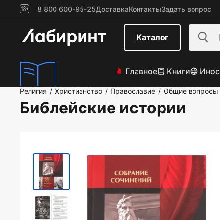
8 800 600-95-25
Доставка
Контакты
Задать вопрос
Каталог
Главное
Книги
Инос
Религия
Христианство
Православие
Общие вопросы 
/
/
/
Библейские истории