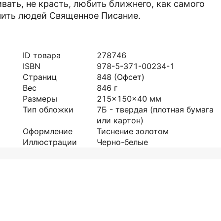
ать, не красть, любить ближнего, как самого
учить людей Священное Писание.
ID товара
278746
ISBN
978-5-371-00234-1
Страниц
848
(Офсет)
Вес
846
г
Размеры
215x150x40
мм
Тип обложки
7Б - твердая (плотная бумага
или картон)
Оформление
Тиснение золотом
Иллюстрации
Черно-белые