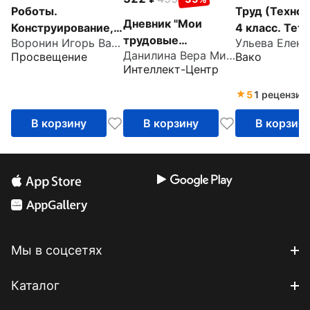
Роботы.
Труд (Технол
Дневник "Мои
Конструирование,
4 класс. Тет
трудовые
Воронин Игорь Вадимович
моделирование,
творческих р
Данилина Вера Михайловна
достижения". 4
Просвещение
Вако
программирование.
проектов. Ф
Интеллект-Центр
класс
3-4 классы.
Учебное пособие
5
1 рецензия
В корзину
В корзину
В корзин
Мы в соцсетях
Каталог