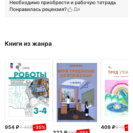
Необходимо приобрести и рабочую тетрадь
Да
Понравилась рецензия?
Книги из жанра
954
1 468
409
818
-35%
-5
322
495
-35%