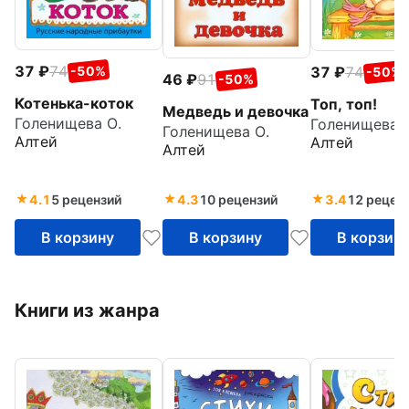
37
74
37
74
-50%
-50%
46
91
-50%
Котенька-коток
Топ, топ!
Медведь и девочка
Голенищева О.
Голенищева О
Голенищева О.
Алтей
Алтей
Алтей
4.1
5 рецензий
4.3
10 рецензий
3.4
12 рецен
В корзину
В корзину
В корзин
Книги из жанра