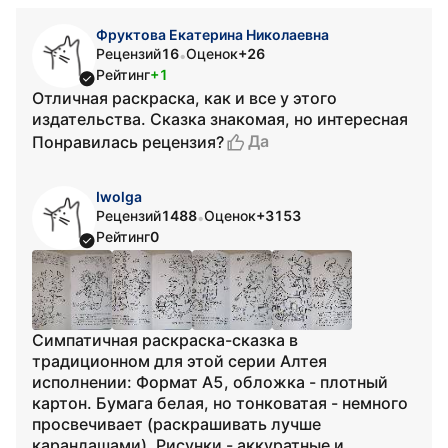
Фруктова Екатерина Николаевна
Рецензий
16
Оценок
+26
•
Рейтинг
+1
Отличная раскраска, как и все у этого
издательства. Сказка знакомая, но интересная
Да
Понравилась рецензия?
Iwolga
Рецензий
1488
Оценок
+3153
•
Рейтинг
0
Симпатичная раскраска-сказка в
традиционном для этой серии Алтея
исполнении: Формат А5, обложка - плотный
картон. Бумага белая, но тонковатая - немного
просвечивает (раскрашивать лучше
карандашами). Рисунки - аккуратные и