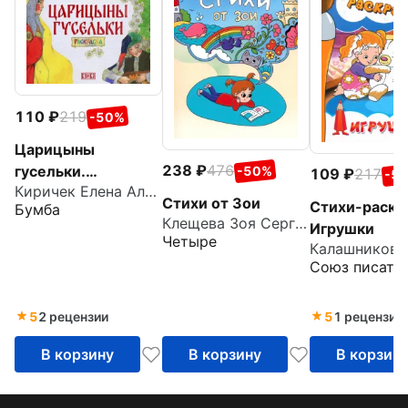
110
219
-50%
Царицыны
238
476
гусельки.
-50%
109
217
-5
Киричек Елена Александровна
Раскраска
Стихи от Зои
Стихи-раскр
Бумба
Клещева Зоя Сергеевна
Игрушки
Четыре
Союз писате
5
2 рецензии
5
1 рецензия
В корзину
В корзину
В корзин