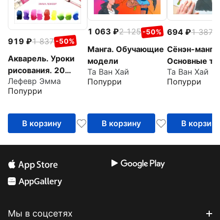
1 063
2 125
694
1 387
-50%
-
919
1 837
-50%
Манга. Обучающие
Сёнэн-манга.
Акварель. Уроки
модели
Основные те
рисования. 20
Та Ван Хай
Та Ван Хай
Лефевр Эмма
Попурри
Попурри
обучающих занятий
Попурри
для удовольствия и
релакса
В корзину
В корзину
В корзин
Мы в соцсетях