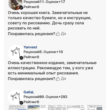
Рецензий
11
Оценок
+17
•
Рейтинг
0
Очень хорошая книга. Замечательные не
только качество бумаги, но и инструкции,
совету по рисованию. Дочь сразу села
рисовать по ней.
Да
Понравилась рецензия?
Yanvest
Рецензий
5
Оценок
+10
•
Рейтинг
0
Очень качественное издание, замечательные
иллюстрации. Рекомендую тем, у кого уже
есть минимальный опыт рисования.
Да
Понравилась рецензия?
GallaL
Рецензий
90
Оценок
+292
•
Рейтинг
0