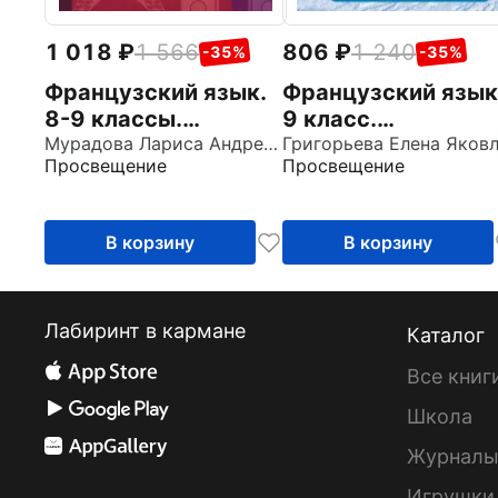
1 018
1 566
806
1 240
-35%
-35%
Французский язык.
Французский язык
8-9 классы.
9 класс.
Практическая
Мурадова Лариса Андреевна
Углубленный
Просвещение
Просвещение
грамматика
уровень. Рабочая
тетрадь
В корзину
В корзину
Лабиринт в кармане
Каталог
Все книг
Школа
Журнал
Игрушки