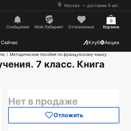
Москва
— доставим 9 авг.
0
Сообщения
Mой Лабиринт
Отложенные
Корзина
 Сейчас
Клуб
Акции
оле
Методические пособия по французскому языку
/
чения. 7 класс. Книга
Нет в продаже
Отложить