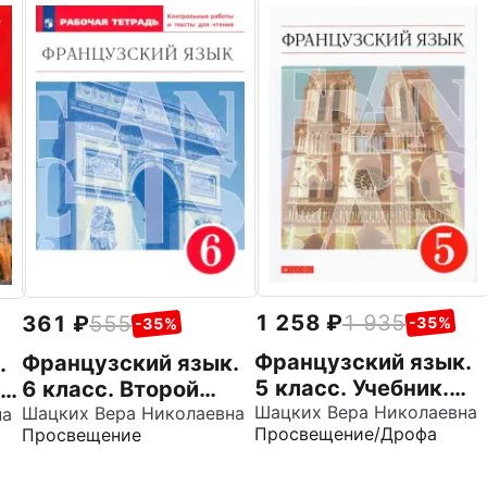
1 258
1 935
361
555
-35%
-35%
Французский язык.
Французский язык.
.
5 класс. Учебник.
6 класс. Второй
-
Второй иностранный
Шацких Вера Николаевна
иностранный язык.
Шацких Вера Николаевна
на
Просвещение/Дрофа
Просвещение
язык. ФГОС
Рабочая тетрадь.
Контрольные
ь.