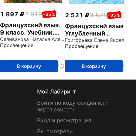
1 897
2 919
2 521
3 878
-35%
-35%
Французский язык.
Французский язык.
9 класс. Учебник.
Углубленный
Второй иностранный
Селиванова Наталья Алексеевна
уровень. 9 класс.
Григорьева Елена Яковлевна
Просвещение
Просвещение
язык. ФГОС
Учебник. ФГОС
В корзину
В корзину
Мой Лабиринт
Войти по коду скидки или
через соцсеть
Вход и регистрация
Вы смотрели