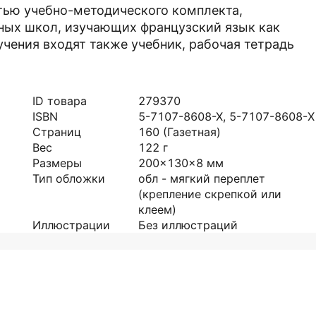
тью учебно-методического комплекта,
ных школ, изучающих французский язык как
учения входят также учебник, рабочая тетрадь
ID товара
279370
ISBN
5-7107-8608-X, 5-7107-8608-Х
Страниц
160
(Газетная)
Вес
122
г
Размеры
200x130x8
мм
Тип обложки
обл - мягкий переплет
(крепление скрепкой или
клеем)
Иллюстрации
Без иллюстраций