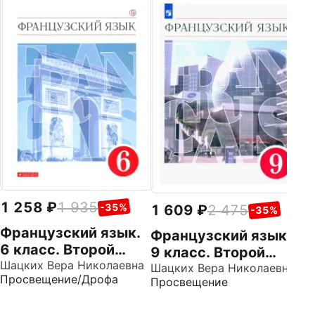
1
Ф
В
я
Ша
Пр
У
у
1 258
1 935
-35%
1 609
2 475
-35%
Французский язык.
Французский язык.
6 класс. Второй
9 класс. Второй
иностранный язык.
Шацких Вера Николаевна
иностранный язык.
Шацких Вера Николаевна
Просвещение/Дрофа
Просвещение
Учебник. ФГОС
Учебник. ФГОС