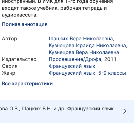
иностранный. В УМК для 1-го года обучения
входят также учебник, рабочая тетрадь и
аудиокассета.
Полная аннотация
Автор
Шацких Вера Николаевна
,
Кузнецова Ираида Николаевна
,
Кузнецова Вера Николаевна
Издательство
Просвещение/Дрофа
,
2011
Серия
Французский язык
Жанр
Французский язык. 5-9 классы
Все характеристики
ова О.В., Шацких В.Н. и др. Французский язык