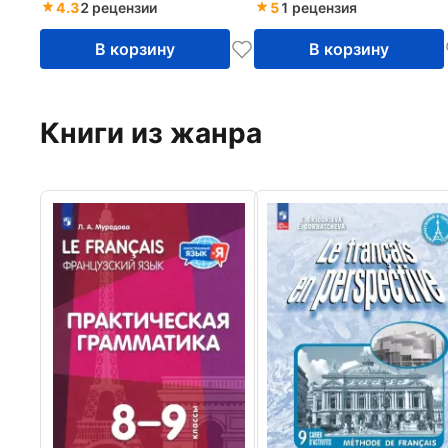
ФГОС
4.3
2 рецензии
5
1 рецензия
В корзину
В корзину
Книги из жанра