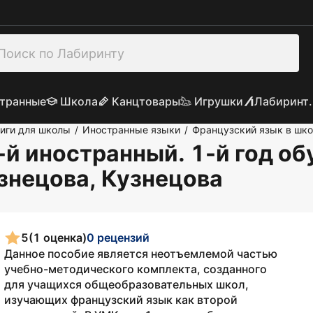
транные
Школа
Канцтовары
Игрушки
Лабиринт.
иги для школы
Иностранные языки
Французский язык в шк
/
/
й иностранный. 1-й год обу
узнецова, Кузнецова
5
(1 оценка)
0 рецензий
Данное пособие является неотъемлемой частью
учебно-методического комплекта, созданного
для учащихся общеобразовательных школ,
изучающих французский язык как второй