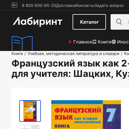
8 800 600-95-25
Доставка
Контакты
Задать вопрос
Каталог
Главное
Книги
Инос
Книги
Учебная, методическая литература и словари
Кн
/
/
Французский язык как 2-
для учителя
: Шацких, К