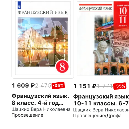
1 609
2 475
1 151
1 771
-35%
-35%
Французский язык.
Французский язык
8 класс. 4-й год
10-11 классы. 6-7
обучения. Учебник.
Шацких Вера Николаевна
й годы обучения.
Шацких Вера Николаев
Просвещение
Просвещение/Дрофа
ФГОС
Учебник. Базовый
уровень. Вертикал