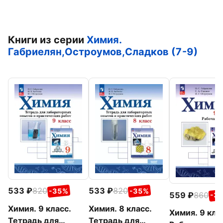
Книги из серии
Химия.
Габриелян,Остроумов,Сладков (7-9)
533
820
533
820
-35%
-35%
559
860
-3
Химия. 9 класс.
Химия. 8 класс.
Химия. 9 кла
Тетрадь для
Тетрадь для