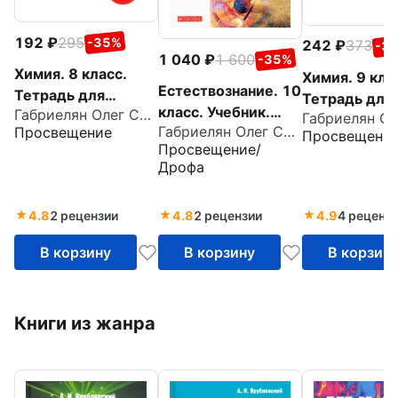
192
295
-35%
242
373
-3
1 040
1 600
-35%
Химия. 8 класс.
Химия. 9 кла
Естествознание. 10
Тетрадь для
Тетрадь для
класс. Учебник.
Габриелян Олег Сергеевич
лабораторных
лабораторн
Габриелян Олег Сергеевич
Просвещение
Базовый уровень.
Просвещени
опытов и
опытов и
Просвещение/
ФГОС
практических
практически
Дрофа
работ к учебнику О.
работ к уч.
Габриеляна
пособию
4.8
2 рецензии
4.8
2 рецензии
4.9
4 реценз
О.Габриелян
С
В корзину
В корзину
В корзин
Книги из жанра