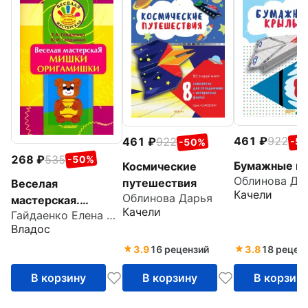
461
922
461
922
-5
-50%
268
535
-50%
Бумажные к
Космические
Облинова Да
путешествия
Веселая
Качели
Облинова Дарья
мастерская.
Качели
Гайдаенко Елена Анатольевна
Мишки-
Владос
оригамишки.
Учебное пособие
3.9
16 рецензий
3.8
18 рецен
В корзину
В корзину
В корзин