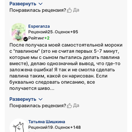
Развернуть
Да
Понравилась рецензия?
Esperanza
Рецензий
25
Оценок
+95
•
Рейтинг
+2
После получаса моей самостоятельной мороки
с "павлином" (это не считая первых 5-7 минут,
которые мы с сыном пытались делать павлина
вместе), делаю однозначный вывод, что где-то
заложена ошибка! Я так и не смогла сделать
павлина таким, какой он нарисован. Если
буквально следовать описанию, все
получается шиво...
Развернуть
Да
Понравилась рецензия?
Татьяна Шишкина
Рецензий
19
Оценок
+148
•