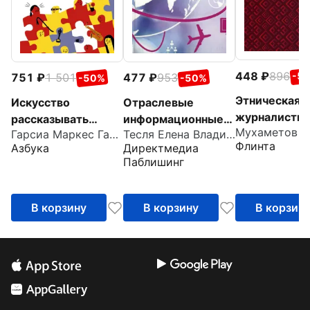
448
896
-5
751
1 501
477
953
-50%
-50%
Этническая
Искусство
Отраслевые
журналистик
рассказывать
информационные
Практикум
Гарсиа Маркес Габриэль
Тесля Елена Владимировна
истории
ресурсы. Учебное
Флинта
Азбука
Директмедиа
пособие
Паблишинг
В корзину
В корзину
В корзин