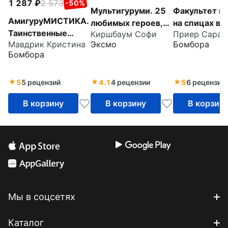
1 287
2 573
-50%
Мультигуруми. 25
Факультет вя
АмигуруМИСТИКА.
любимых героев,
на спицах в 
Таинственные
Киршбаум Софи
Приер Сара
связанных крючком
"Хогвартс".
Эксмо
Бомбора
Мавдрик Кристина
обитатели
Магические
Бомбора
параллельной
проекты из
вселенной,
вселенной Г
связанные крючком
5
5 рецензий
4.1
4 рецензии
5
6 рецензий
Поттера
В корзину
В корзину
В корзин
Мы в соцсетях
Каталог