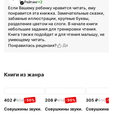
Рейтинг
+2
Если Вашему ребенку нравится читать, ему
понравится эта книжка. Замечательные сказки,
забавные иллюстрации, крупные буквы,
разделение цветом на слоги. В начале книги
небольшие задания для тренировки чтения.
Книга также подойдет и для чтения малышу, не
умеющему читать.
Да
Понравилась рецензия?
Книги из жанра
402
804
208
416
305
610
-50%
-50%
-5
Совушкины звуки.
Совушкины звуки.
Совушкина