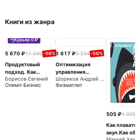
Книги из жанра
Курьер 0 ₽
5 670
11 340
1 617
3 234
-50%
-50%
Продуктовый
Оптимизация
подход. Как
управления
Борисов Евгений
Шориков Андрей Федорович
создавать
производственным
Олимп-Бизнес
Физматлит
продукты, которые
и системами.
зарабатывают
Динамические
модели, методы и
алгоритмы
505
1 009
-
Как плавать 
акул.Как обо
Маккей Харв