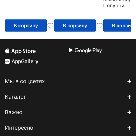
конкурентов 
Попурри
торговле,
управлении,
мотивации,
В корзину
В корзину
В корзин
ведении
переговоров
Мы в соцсетях
Каталог
Важно
Интересно