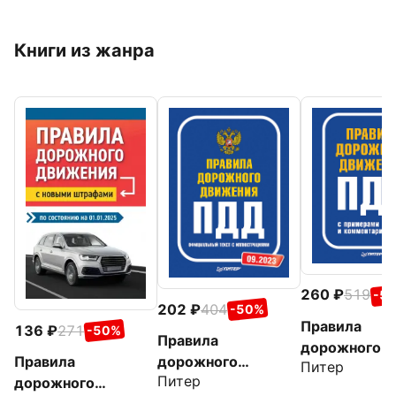
Книги из жанра
260
519
-5
202
404
-50%
Правила
136
271
-50%
Правила
дорожного
дорожного
Правила
Питер
движения 20
Питер
движения.
дорожного
примерами и