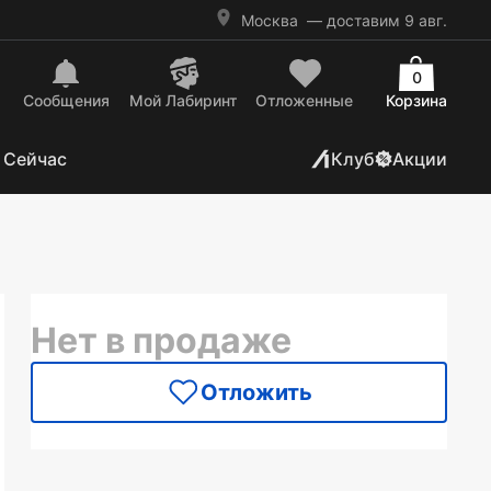
Москва
— доставим 9 авг.
0
Сообщения
Mой Лабиринт
Отложенные
Корзина
 Сейчас
Клуб
Акции
Нет в продаже
Отложить