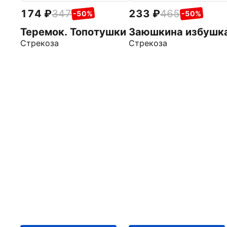
174
347
233
465
-50%
-50%
Теремок. Топотушки
Заюшкина избушк
Стрекоза
Стрекоза