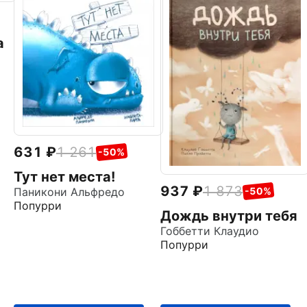
а
631
1 261
-50%
Тут нет места!
937
1 873
Паникони Альфредо
-50%
Попурри
Дождь внутри тебя
Гоббетти Клаудио
Попурри