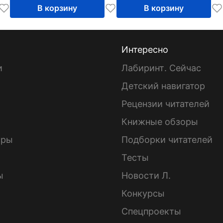
В корзину
В корзину
Интересно
и
Лабиринт. Сейчас
Детский навигатор
ы
Рецензии читателей
Книжные обзоры
ары
Подборки читателей
Тесты
ы
Новости Л.
Конкурсы
Спецпроекты