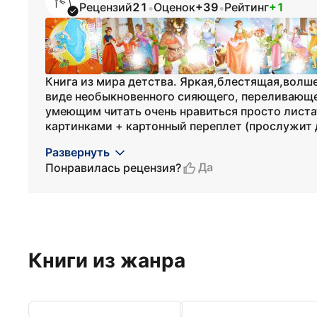
Рецензий
21
Оценок
+39
Рейтинг
+1
•
•
Книга из мира детства. Яркая,блестящая,волше
виде необыкновенного сияющего, переливающег
умеющим читать очень нравиться просто листа
картинками + картонный переплет (прослужит д
Развернуть
Да
Понравилась рецензия?
Книги из жанра