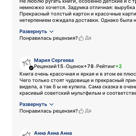
Не люблю ругать книги, особенно детские и с 
немножко хочется. Задумка отличная: вырубка
Прекрасный толстый картон и красочные картин
нетерпением ожидала доставки. Однако была н
Развернуть
Да
Понравилась рецензия?
Мария Сергеева
Рецензий
15
Оценок
+78
Рейтинг
+2
•
•
Книга очень красочная и яркая и в этом ее плю
Чего только стоят чудовище и прекрасный прин
видела, а так б ы не купила. Сама сказка в оч
красивый советский мультфильм и соответствен
Развернуть
Да
Понравилась рецензия?
Анна Анна Анна