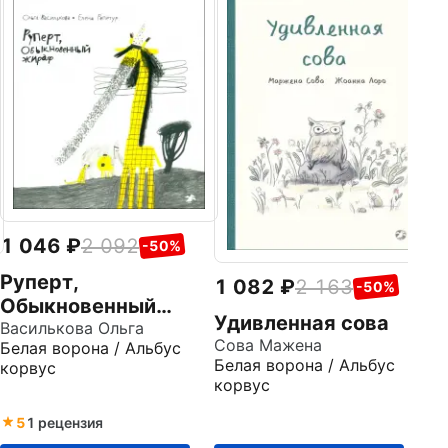
5
К
Пе
Ст
1 046
2 092
-50%
Руперт,
1 082
2 163
-50%
Обыкновенный
Удивленная сова
жираф
Василькова Ольга
Сова Мажена
Белая ворона / Альбус
Белая ворона / Альбус
корвус
корвус
5
1 рецензия