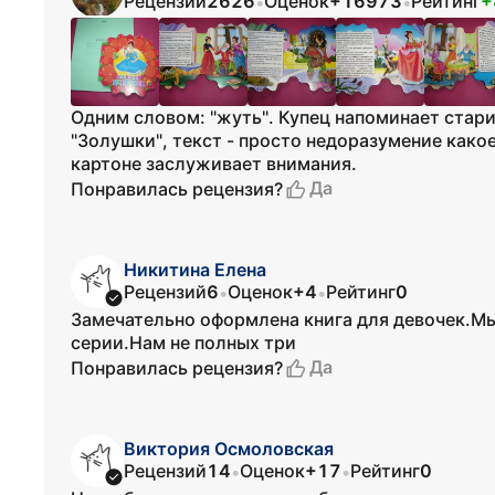
Рецензий
2626
Оценок
+16973
Рейтинг
+
•
•
Одним словом: "жуть". Купец напоминает старик
"Золушки", текст - просто недоразумение какое
картоне заслуживает внимания.
Да
Понравилась рецензия?
Никитина Елена
Рецензий
6
Оценок
+4
Рейтинг
0
•
•
Замечательно оформлена книга для девочек.Мы
серии.Нам не полных три
Да
Понравилась рецензия?
Виктория Осмоловская
Рецензий
14
Оценок
+17
Рейтинг
0
•
•