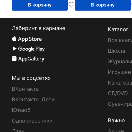
В корзину
В корзину
Лабиринт в кармане
Каталог
Все книг
Школа
Журнал
Игрушки
Мы в соцсетях
Канцтов
ВКонтакте
CD/DVD
ВКонтакте. Дети
Сувенир
Ютьюб
Важно
Одноклассники
Дзен
Акции