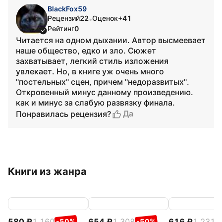
BlackFox59
Рецензий
22
Оценок
+41
•
Рейтинг
0
Читается на одном дыхании. Автор высмеевает
наше общество, едко и зло. Сюжет
захватывает, легкий стиль изложения
увлекает. Но, в книге уж очень много
"постельных" сцен, причем "недоразвитых".
Откровенный минус данному произведению.
как и минус за слабую развязку финала.
Да
Понравилась рецензия?
Книги из жанра
580
1 160
654
1 308
616
1 231
-50%
-50%
-