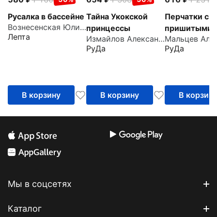
Русалка в бассейне
Тайна Укокской
Перчатки с
Вознесенская Юлия Николаевна
принцессы
пришитыми
Лепта
Измайлов Александр
пальцами
РуДа
РуДа
В корзину
В корзину
В корзин
Мы в соцсетях
Каталог