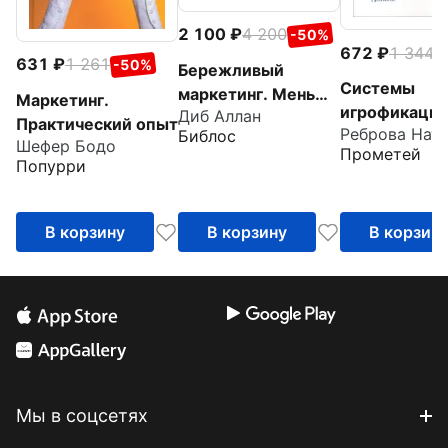
2 100
4 200
-50%
672
1 344
-
631
1 261
-50%
Бережливый
Системы
маркетинг. Меньше
Маркетинг.
игрофикации
Диб Аллан
маркетинга,
Практический опыт
Библос
маркетинге.
больше результата,
Шефер Бодо
Прометей
Учебное пос
Попурри
и бизнес растет
быстрее
В корзину
В корзину
В корзин
Мы в соцсетях