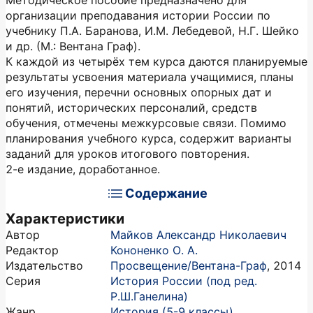
Методическое пособие предназначено для
организации преподавания истории России по
учебнику П.А. Баранова, И.М. Лебедевой, Н.Г. Шейко
и др. (М.: Вентана Граф).
К каждой из четырёх тем курса даются планируемые
результаты усвоения материала учащимися, планы
его изучения, перечни основных опорных дат и
понятий, исторических персоналий, средств
обучения, отмечены межкурсовые связи. Помимо
планирования учебного курса, содержит варианты
заданий для уроков итогового повторения.
2-е издание, доработанное.
Содержание
Характеристики
Автор
Майков Александр Николаевич
Редактор
Кононенко О. А.
Издательство
Просвещение/Вентана-Граф
,
2014
Серия
История России (под ред.
Р.Ш.Ганелина)
Жанр
История (5-9 классы)