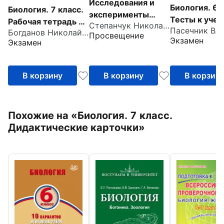
Исследования и
Биология. 6 
Биология. 7 класс.
эксперименты
Тесты к учеб
Рабочая тетрадь к
Степанчук Николай Александрович
юного биолога
В. В. Пасечни
Богданов Николай Александрович
учебнику В. В.
Просвещение
Экзамен
Экзамен
др.
Пасечника и др.
В корзину
В корзину
В корзин
Похожие на
«Биология. 7 класс.
Дидактические карточки»