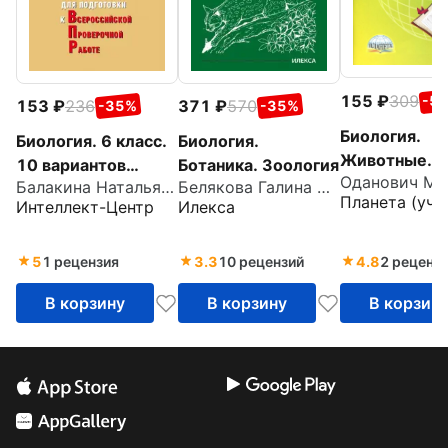
155
309
-5
153
236
371
570
-35%
-35%
Биология.
Биология. 6 класс.
Биология.
Животные. 6
10 вариантов
Ботаника. Зоология
классы.
Балакина Наталья Анатольевна
Белякова Галина Алексеевна
итоговых работ
Планета (уч)
Интеллект-Центр
Илекса
Подготовка к
для подготовки к
Тренажёр дл
Всероссийской
обучающихс
проверочной
5
1 рецензия
3.3
10 рецензий
4.8
2 реценз
работе
В корзину
В корзину
В корзин