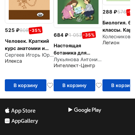
288
576
-5
Биология. 6-
классы. Кар
525
808
-35%
684
1 053
-35%
справочник
Человек. Краткий
Легион
Настоящая
курс анатомии и
ботаника для
Сергеев Игорь Юрьевич
физиологии
Лукьянова Антонина Владимировна
мальчиков и
Илекса
Интеллект-Центр
девочек
В корзину
В корзину
В корзин