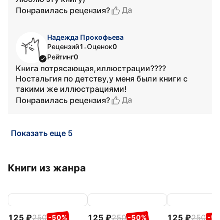
Да
Понравилась рецензия?
Надежда Прокофьева
Рецензий
1
Оценок
0
•
Рейтинг
0
Книга потрясающая,иллюстрации????
Ностальгия по детству,у меня были книги с
такими же иллюстрациями!
Да
Понравилась рецензия?
Показать еще 5
Книги из жанра
125
250
125
250
125
250
-50%
-50%
-5