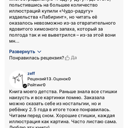
польстившись на большее количество
иллюстраций купили «Чудо-радугу»
издаельства «Лабиринт», но читать её
оказалось невозможно из-за отвратительного
ядовитого химозного запаха, который за
полгода так и не выветрился – из-за этой вони
мн...
Развернуть
Да
Понравилась рецензия?
zeff
Рецензий
13
Оценок
0
•
Рейтинг
0
Книга моего детства. Раньше знала все стишки
наизусть и все картинки помню. Заказала
можно сказать себе из ностальгии, но и
ребёнку 2.5 года в итоге тоже понравилась.
Читаем перед сном. Хорошие стишки, каждая
иллюстрация как картина. Часто листаю сама.
Люблю эту книгу)