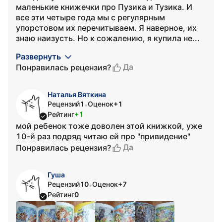
маленькие книжечки про Пузика и Тузика. И
все эти четыре года мы с регулярным
упорстовом их перечитываем. Я наверное, их
знаю наизусть. Но к сожалению, я купила не...
Развернуть
Да
Понравилась рецензия?
Наталья Вяткина
Рецензий
1
Оценок
+1
•
Рейтинг
+1
мой ребенок тоже доволен этой книжкой, уже
10-й раз подряд читаю ей про "привидение"
Да
Понравилась рецензия?
Гуша
Рецензий
10
Оценок
+7
•
Рейтинг
0