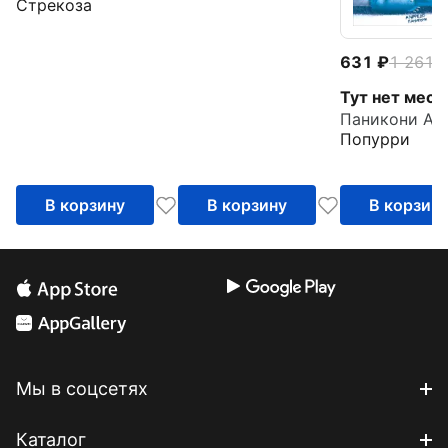
Стрекоза
631
1 261
-
Тут нет мест
Паникони Ал
Попурри
В корзину
В корзину
В корзин
Мы в соцсетях
Каталог