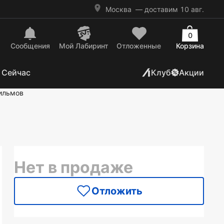
Москва
— доставим 10 авг.
0
Сообщения
Mой Лабиринт
Отложенные
Корзина
 Сейчас
Клуб
Акции
фильмов
Нет в продаже
Отложить