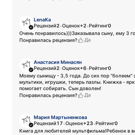
LenаKa
Рецензий
2
Оценок
+2
Рейтинг
0
•
•
Очень понравилось)))Заказывала сыну, ему 3 го
Да
Понравилась рецензия?
Анастасия Минасян
Рецензий
2
Оценок
+6
Рейтинг
0
•
•
Моему сынищу - 3,5 года. До сих пор "болеем"
мультики, игрушки, теперь пазлы. Книжка - ярк
помогает собирать. Сын доволен!
Да
Понравилась рецензия?
Мария Мартыненкова
Рецензий
17
Оценок
+23
Рейтинг
0
•
•
Книга для любителей мультфильма!Ребенок в в