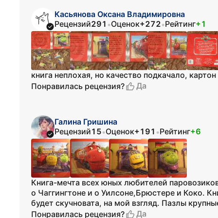
Касьянова Оксана Владимировна
Рецензий
291
Оценок
+272
Рейтинг
+1
•
•
книга неплохая, но качество подкачало, карто
Да
Понравилась рецензия?
Галина Гришина
Рецензий
15
Оценок
+191
Рейтинг
+6
•
•
Книга-мечта всех юных любителей паровозиков
о Чаггингтоне и о Уилсоне,Брюстере и Коко. К
будет скучновата, на мой взгляд. Пазлы крупные
Да
Понравилась рецензия?