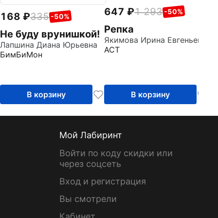
647
1 293
-50%
168
335
-50%
Репка
Не буду врунишкой!
Якимова Ирина Евгеньевна
Лапшина Диана Юрьевна
АСТ
БимБиМон
В корзину
В корзину
Мой Лабиринт
Войти по коду скидки или
через соцсеть
Вход и регистрация
Вы смотрели
Кабинет