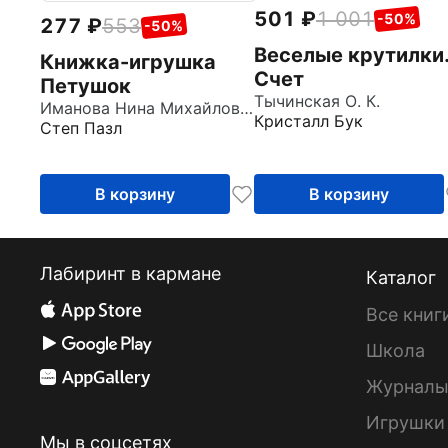
501
1 001
-50%
277
553
-50%
Веселые крутилки
Книжка-игрушка
Счет
Петушок
Тычинская О. К.
Иманова Нина Михайловна
Кристалл Бук
Степ Пазл
В корзину
В корзину
Лабиринт в кармане
Каталог
Все книг
Школа
Журнал
Игрушки
Мы в соцсетях