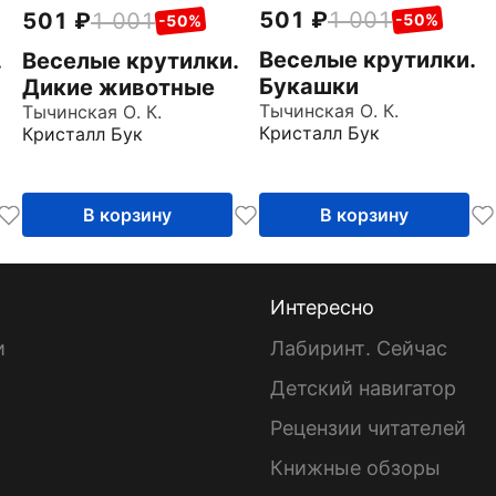
501
1 001
501
1 001
-50%
-50%
Веселые крутилки.
.
Веселые крутилки.
Букашки
Дикие животные
Тычинская О. К.
Тычинская О. К.
Кристалл Бук
Кристалл Бук
В корзину
В корзину
Интересно
и
Лабиринт. Сейчас
Детский навигатор
ы
Рецензии читателей
Книжные обзоры