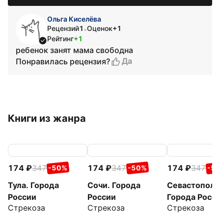
Ольга Киселёва
Рецензий
1
Оценок
+1
•
Рейтинг
+1
ребенок занят мама свободна
Да
Понравилась рецензия?
Книги из жанра
174
347
174
347
174
347
-50%
-50%
-5
Тула. Города
Сочи. Города
Севастополь
России
России
Города Росс
Стрекоза
Стрекоза
Стрекоза