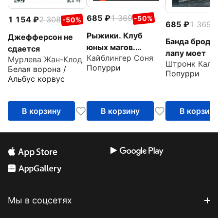
685
1 369
-50%
1 154
2 308
-50%
685
1 369
-
Рыжики. Клуб
Джефферсон не
Банда бродяг
юных магов.
сдается
лапу моет
Кайблингер Соня
Красный уровень
Мурлева Жан-Клод
Штронк Калл
Попурри
Белая ворона /
опасности
Попурри
Альбус корвус
В корзину
В корзину
В корзин
Мы в соцсетях