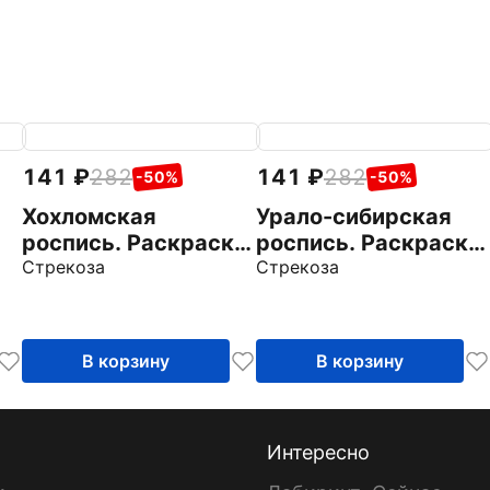
141
282
141
282
-50%
-50%
Хохломская
Урало-сибирская
роспись. Раскраска
роспись. Раскраска
с наклейками
Стрекоза
с наклейками
Стрекоза
В корзину
В корзину
Интересно