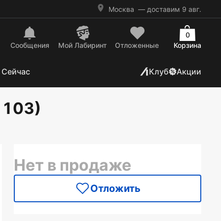
Москва
— доставим 9 авг.
0
Сообщения
Mой Лабиринт
Отложенные
Корзина
 Сейчас
Клуб
Акции
1103)
Нет в продаже
Отложить