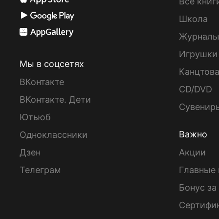
Все книг
Школа
Журнал
Игрушки
Мы в соцсетях
Канцтов
ВКонтакте
CD/DVD
ВКонтакте. Дети
Сувенир
Ютьюб
Важно
Одноклассники
Дзен
Акции
Телеграм
Главные 
Бонус за
Сертифи