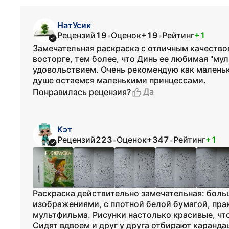
НатУсик
Рецензий
19
Оценок
+19
Рейтинг
+1
•
•
Замечательная раскраска с отличным качеством
восторге, тем более, что Динь ее любимая "му
удовольствием. Очень рекомендую как маленьк
душе остаемся маленькими принцессами.
Да
Понравилась рецензия?
Кэт
Рецензий
223
Оценок
+347
Рейтинг
+1
•
•
Раскраска действительно замечательная: боль
изображениями, с плотной белой бумагой, пр
мультфильма. Рисунки настолько красивые, что 
Сидят вдвоем и друг у друга отбирают карандаш