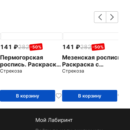
141
282
141
282
1
-50%
-50%
Пермогорская
Мезенская роспись.
Ж
роспись. Раскраска
Раскраска с
р
с наклейками
Стрекоза
наклейками
Стрекоза
с
Ст
В корзину
В корзину
Мой Лабиринт