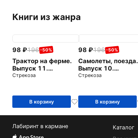
Книги из жанра
98
196
98
196
-50%
-50%
Трактор на ферме.
Самолеты, поезда.
Выпуск 11.
Выпуск 10.
Раскраска с
Стрекоза
Раскраска с
Стрекоза
толстым цветным
толстым цветным
контуром
контуром
В корзину
В корзину
Лабиринт в кармане
Каталог