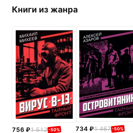
Книги из жанра
734
1 467
756
1 512
-50%
-50%