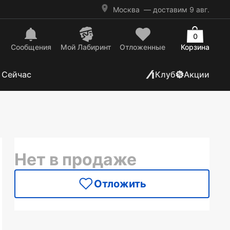
Москва
— доставим 9 авг.
0
Сообщения
Mой Лабиринт
Отложенные
Корзина
 Сейчас
Клуб
Акции
Нет в продаже
Отложить