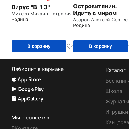
Островитянин.
Вирус "В-13"
Идите с миром
Михеев Михаил Петрович
Родина
Родина
В корзину
В корзину
Лабиринт в кармане
Каталог
Все книг
Школа
Журнал
Игрушки
Мы в соцсетях
Канцтов
ВКонтакте