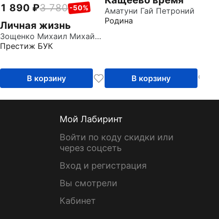
1 890
3 780
-50%
Аматуни Гай Петроний
Родина
Личная жизнь
Зощенко Михаил Михайлович
Престиж БУК
В корзину
В корзину
Мой Лабиринт
Войти по коду скидки или
через соцсеть
Вход и регистрация
Вы смотрели
Кабинет