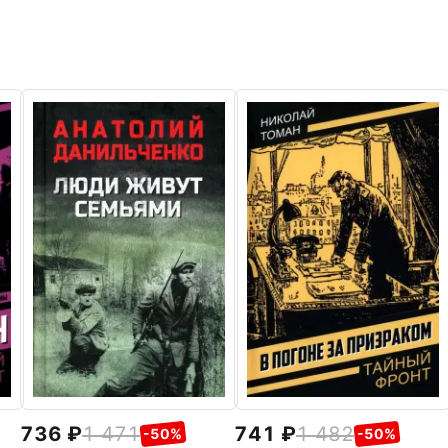
736
1 471
741
1 482
-50%
-50%