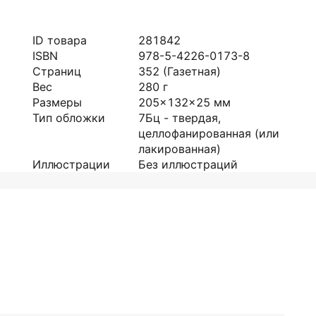
ID товара
281842
ISBN
978-5-4226-0173-8
Страниц
352
(Газетная)
Вес
280
г
Размеры
205x132x25
мм
Тип обложки
7Бц - твердая,
целлофанированная (или
лакированная)
Иллюстрации
Без иллюстраций