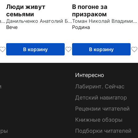
Люди живут
В погоне за
семьями
призраком
Азаров Алексей Сергеевич
Данильченко Анатолий Борисович
Томан Николай Владимирович
Вече
Родина
В корзину
В корзину
Интересно
и
Лабиринт. Сейчас
Детский навигатор
ы
Рецензии читателей
Книжные обзоры
ары
Подборки читателей