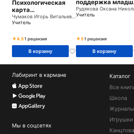
поддержка младш
Психологическая
школьников.
карта
Учитель
Программы,
обучающегося
Чумаков Игорь Витальевич
Учитель
конспекты заняти
группы риска.
Диагностика и
сопровождение.
4.5
1 рецензия
5
1 рецензия
ФГОС
В корзину
В корзину
Лабиринт в кармане
Каталог
Все книг
Школа
Журнал
Игрушки
Мы в соцсетях
Канцтов