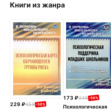
Книги из жанра
173
346
-50%
229
458
-50%
Психологическая