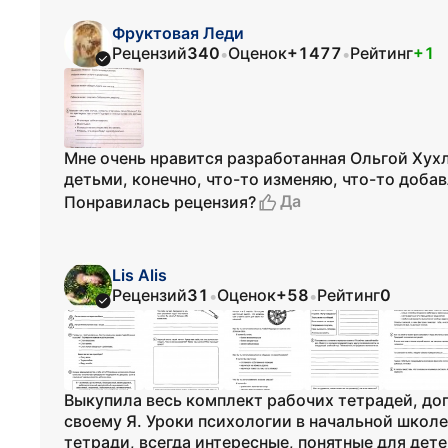
Фруктовая Леди
Рецензий
340
Оценок
+1477
Рейтинг
+1
•
•
Мне очень нравится разработанная Ольгой Хух
детьми, конечно, что-то изменяю, что-то добав
Да
Понравилась рецензия?
Lis Alis
Рецензий
31
Оценок
+58
Рейтинг
0
•
•
Выкупила весь комплект рабочих тетрадей, до
своему Я. Уроки психологии в начальной школе 
тетради, всегда интересные, понятные для дете