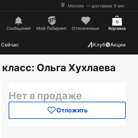
Москва
— доставим 9 авг.
0
Сообщения
Mой Лабиринт
Отложенные
Корзина
 Сейчас
Клуб
Акции
 класс
: Ольга Хухлаева
Нет в продаже
Отложить