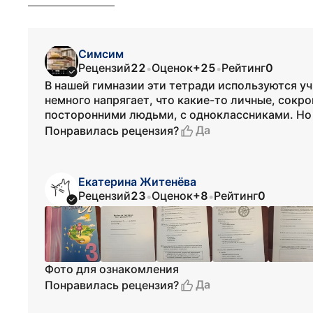
Симсим
Рецензий
22
Оценок
+25
Рейтинг
0
•
•
В нашей гимназии эти тетради используются уч
немного напрягает, что какие-то личные, сок
посторонними людьми, с одноклассниками. Но 
Да
Понравилась рецензия?
Екатерина Житенёва
Рецензий
23
Оценок
+8
Рейтинг
0
•
•
Фото для ознакомления
Да
Понравилась рецензия?