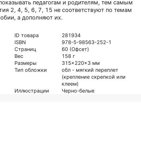
показывать педагогам и родителям, тем самым
ия 2, 4, 5, 6, 7, 15 не соответствуют по темам
бии, а дополняют их.
ID товара
281934
ISBN
978-5-98563-252-1
Страниц
60
(Офсет)
Вес
158
г
Размеры
315x220x3
мм
Тип обложки
обл - мягкий переплет
(крепление скрепкой или
клеем)
Иллюстрации
Черно-белые