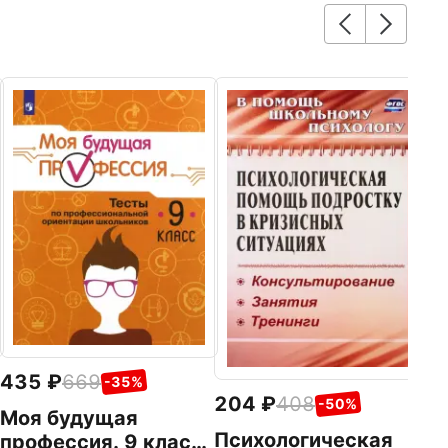
1
О
г
о
Уч
Ф
435
669
-35%
204
408
-50%
Моя будущая
Психологическая
профессия. 9 класс.