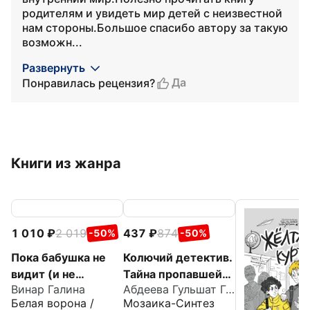
родителям и увидеть мир детей с неизвестной
нам стороны.Большое спасибо автору за такую
возможн...
Развернуть
Да
Понравилась рецензия?
Книги из жанра
1 010
2 019
437
874
-50%
-50%
Пока бабушка не
Колючий детектив.
видит (и не
Тайна пропавшей
Винар Галина
Абдеева Гульшат Гаязовна
слышит!)
медали
Белая ворона /
Мозаика-Синтез