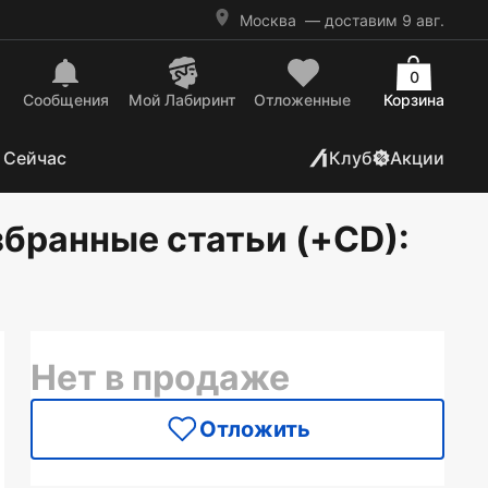
Москва
— доставим 9 авг.
0
Сообщения
Mой Лабиринт
Отложенные
Корзина
 Сейчас
Клуб
Акции
збранные статьи (+CD)
:
Нет в продаже
Отложить