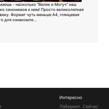
маешь - насколько "Велик и Могуч" наш
ько синонимов к ним! Просто великолепная
еку. Формат чуть меньше А4, глянцевая
о для ознакомле...
Интересно
и
Лабиринт. Сейчас