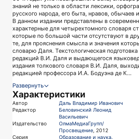
знаний не только в области лексики, орфогр
русского народа, его быта, нравов, обычаев 
В данном издании представлены в современн
характерные для четырехтомного словаря ста
которые по большой части отсутствуют в др
те, для прояснения смысла и значения кото
словарю Даля. Текстологическая подготовка
редакций В.И. Даля и выдающегося языковеда
издания толкового словаря В.И. Даля, выход
редакцией профессора И.А. Бодуэна де К...
Развернуть
Характеристики
Автор
Даль Владимир Иванович
Редактор
Беловинский Леонид
Васильевич
Издательство
ОлмаМедиаГрупп/
Просвещение
,
2012
Серия
Образование и наука.