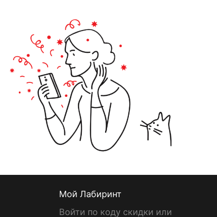
Мой Лабиринт
Войти по коду скидки или