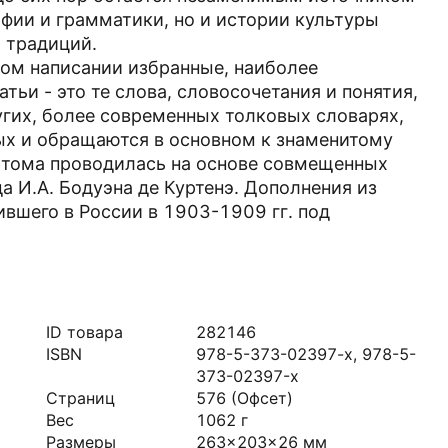
афии и грамматики, но и истории культуры
и традиций.
ом написании избранные, наиболее
тьи - это те слова, словосочетания и понятия,
угих, более современных толковых словарях,
рых и обращаются в основном к знаменитому
 тома проводилась на основе совмещенных
 И.А. Бодуэна де Куртенэ. Дополнения из
ившего в России в 1903-1909 гг. под
ID товара
282146
ISBN
978-5-373-02397-x, 978-5-
373-02397-х
Страниц
576
(Офсет)
Вес
1062
г
Размеры
263x203x26
мм