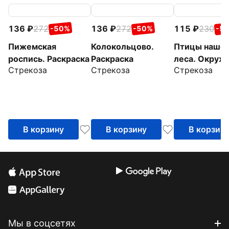
136
272
136
272
115
230
-50%
-50%
-5
Пижемская
Колокольцово.
Птицы наше
роспись. Раскраска
Раскраска
леса. Окру
Стрекоза
Стрекоза
Стрекоза
мир. Раскрас
В корзину
В корзину
В корзин
Мы в соцсетях