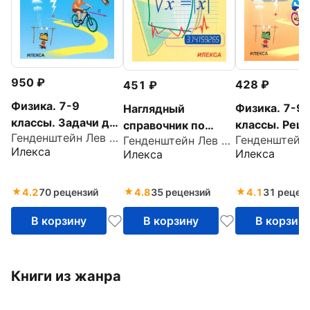
950
428
451
Физика. 7-9
Физика. 7-9
Наглядный
классы. Задачи для
классы. Реш
справочник по
Генденштейн Лев Элевич
основной школы с
Генденштейн Лев Элевич
ключевых за
математике с
Илекса
Илекса
Илекса
примерами
для основно
примерами. Для
решений
школы
абитуриентов,
школьников,
4.2
70 рецензий
4.8
35 рецензий
4.1
31 рецен
учителей
В корзину
В корзину
В корзин
Книги из жанра