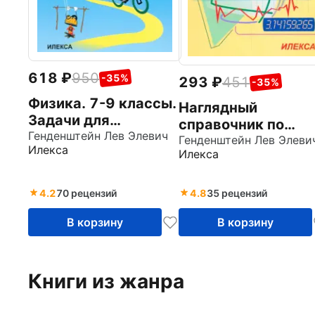
618
950
-35%
293
451
-35%
Физика. 7-9 классы.
Наглядный
Задачи для
справочник по
основной школы с
Генденштейн Лев Элевич
математике с
Генденштейн Лев Элеви
Илекса
примерами решений
Илекса
примерами. Для
абитуриентов,
школьников,
4.2
70 рецензий
4.8
35 рецензий
учителей
В корзину
В корзину
Книги из жанра