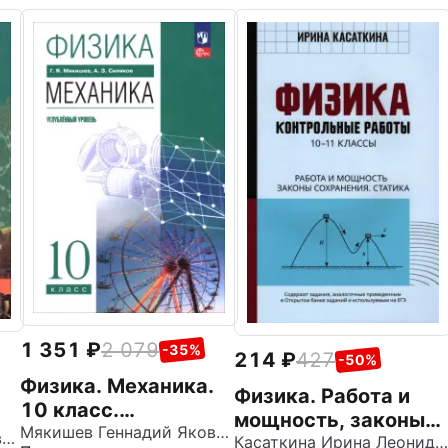
1 351
2 079
-35%
214
427
-50%
Физика. Механика.
Физика. Работа и
10 класс.
мощность, законы
Углублённый
Мякишев Геннадий Яковлевич
Мякишев Геннадий Яковлевич
сохранения,
Касаткина Ирина Леонидовна