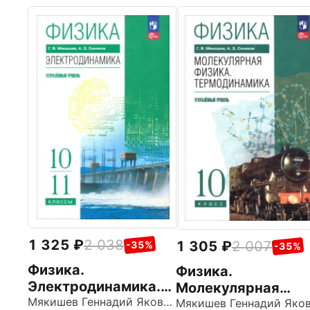
1 325
2 038
1 305
2 007
-35%
-35%
Физика.
Физика.
Электродинамика.
Молекулярная
10-11 классы.
Мякишев Геннадий Яковлевич
физика.