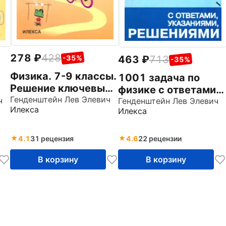
278
428
463
713
-35%
-35%
Физика. 7-9 классы.
1001 задача по
Решение ключевых
физике с ответами,
задач для основной
Генденштейн Лев Элевич
ч
указаниями,
Генденштейн Лев Элевич
Илекса
Илекса
школы
решениями
4.1
31 рецензия
4.6
22 рецензии
В корзину
В корзину