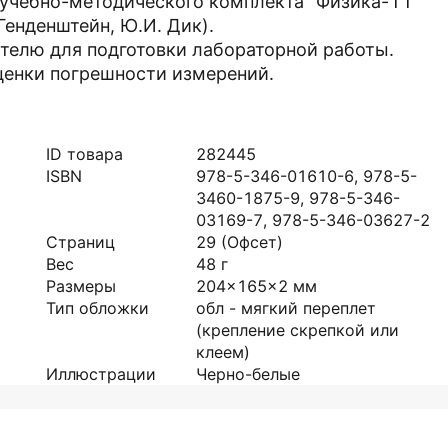
ь учебно-методического комплекта "Физика-11"
Генденштейн, Ю.И. Дик).
телю для подготовки лабораторной работы.
енки погрешности измерений.
ID товара
282445
ISBN
978-5-346-01610-6, 978-5-
3460-1875-9, 978-5-346-
03169-7, 978-5-346-03627-2
Страниц
29
(Офсет)
Вес
48
г
Размеры
204x165x2
мм
Тип обложки
обл - мягкий переплет
(крепление скрепкой или
клеем)
Иллюстрации
Черно-белые