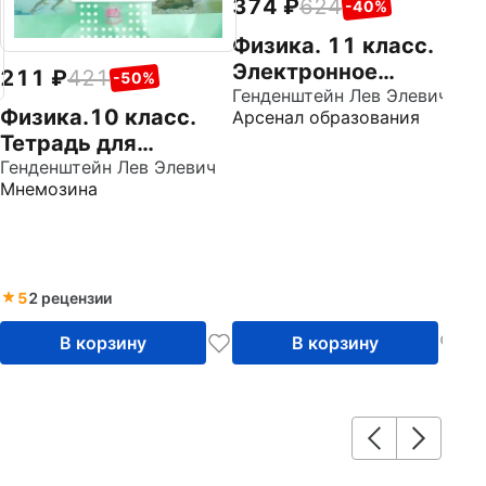
374
624
-40%
Физика. 11 класс.
Электронное
211
421
-50%
сопровождение к
Генденштейн Лев Элевич
Физика.10 класс.
Арсенал образования
учебнику (CDpc)
Тетрадь для
лабораторных
Генденштейн Лев Элевич
Мнемозина
работ. Базовый
уровень. ФГОС
5
2 рецензии
В корзину
В корзину