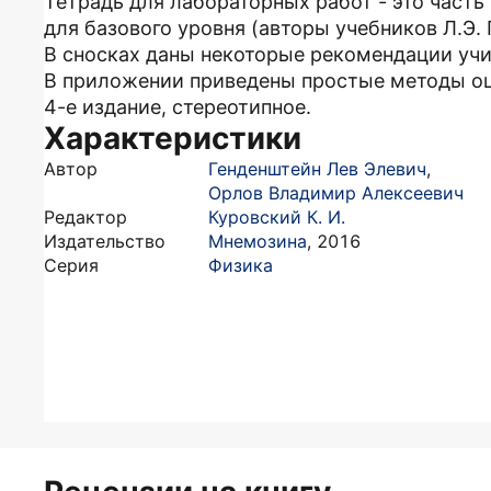
Тетрадь для лабораторных работ - это част
для базового уровня (авторы учебников Л.Э. 
В сносках даны некоторые рекомендации учи
В приложении приведены простые методы оц
4-е издание, стереотипное.
Характеристики
Автор
Генденштейн Лев Элевич
,
Орлов Владимир Алексеевич
Редактор
Куровский К. И.
Издательство
Мнемозина
,
2016
Серия
Физика