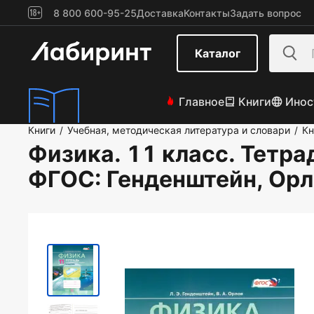
8 800 600-95-25
Доставка
Контакты
Задать вопрос
Каталог
Главное
Книги
Инос
Книги
Учебная, методическая литература и словари
Кн
/
/
Физика. 11 класс. Тетра
ФГОС
: Генденштейн, Ор