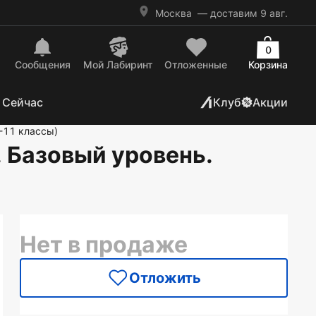
Москва
— доставим 9 авг.
0
Сообщения
Mой Лабиринт
Отложенные
Корзина
 Сейчас
Клуб
Акции
-11 классы)
. Базовый уровень.
Нет в продаже
Отложить