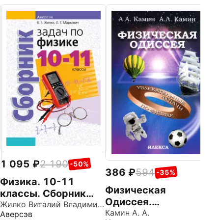
2
К
з
д
Ил
1 095
2 190
-50%
386
594
-35%
Физика. 10-11
Физическая
классы. Сборник
Одиссея.
задач
Жилко Виталий Владимирович
Увлекательные
Камин А. А.
Аверсэв