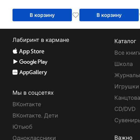
В корзину
В корзину
Лабиринт в кармане
Каталог
Все книг
Школа
Журнал
Игрушки
Мы в соцсетях
Канцтов
ВКонтакте
CD/DVD
ВКонтакте. Дети
Сувенир
Ютьюб
Важно
Одноклассники