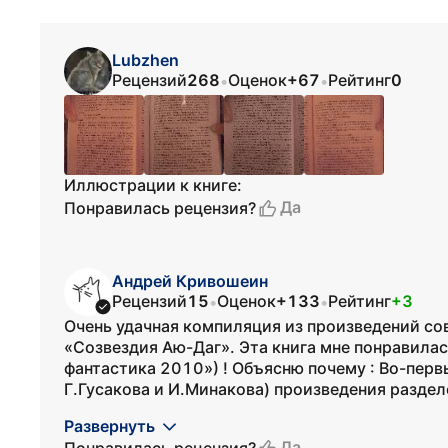
Lubzhen
Рецензий
268
Оценок
+67
Рейтинг
0
•
•
Иллюстрации к книге:
Да
Понравилась рецензия?
Андрей Кривошеин
Рецензий
15
Оценок
+133
Рейтинг
+3
•
•
Очень удачная компиляция из произведений со
«Созвездия Аю-Даг». Эта книга мне понравила
фантастика 2010») ! Объясню почему : Во-перв
Г.Гусакова и И.Минакова) произведения раздел
Развернуть
Да
Понравилась рецензия?