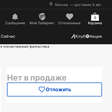
Москва
— доставим 9 авг.
0
Сообщения
Mой Лабиринт
Отложенные
Корзина
 Сейчас
Клуб
Акции
я отечественная фантастика
Нет в продаже
Отложить