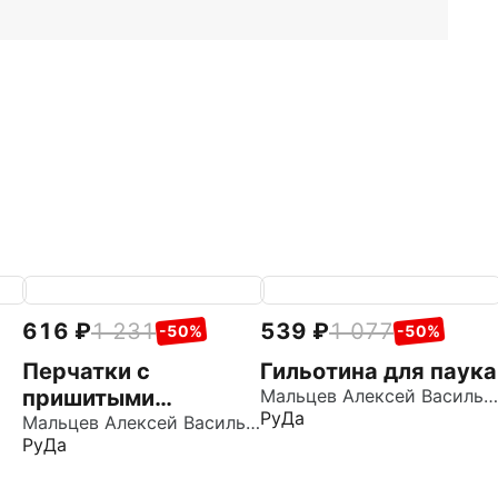
616
1 231
539
1 077
-50%
-50%
Перчатки с
Гильотина для паука
пришитыми
Мальцев Алексей Васильевич
РуДа
пальцами
Мальцев Алексей Васильевич
РуДа