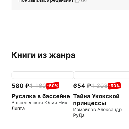
Книги из жанра
580
1 160
654
1 308
-50%
-50%
Русалка в бассейне
Тайна Укокской
Вознесенская Юлия Николаевна
принцессы
Лепта
Измайлов Александр
РуДа