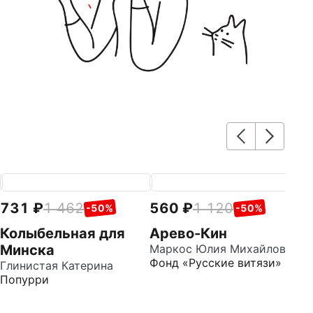
731
1 462
560
1 120
7
-50%
-50%
Колыбельная для
Арево-Кин
М
Минска
Маркос Юлия Михайловна
с
Фонд «Русские витязи»
Глинистая Катерина
Го
Попурри
Д