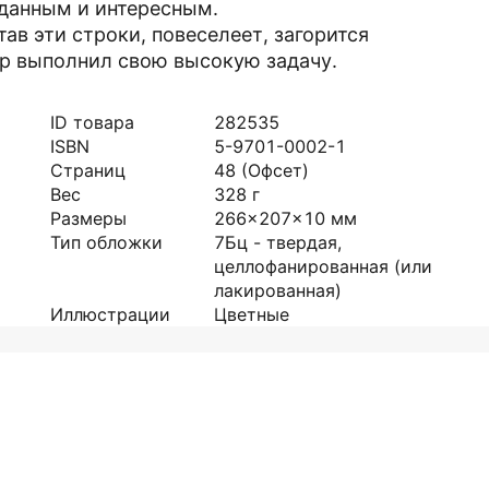
данным и интересным.
ав эти строки, повеселеет, загорится
ор выполнил свою высокую задачу.
ID товара
282535
ISBN
5-9701-0002-1
Страниц
48
(Офсет)
Вес
328
г
Размеры
266x207x10
мм
Тип обложки
7Бц - твердая,
целлофанированная (или
лакированная)
Иллюстрации
Цветные