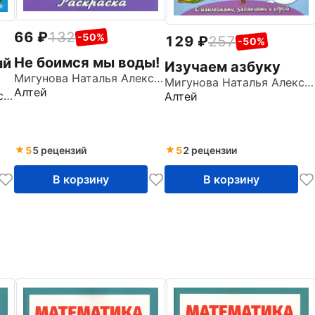
66
132
-50%
129
257
-50%
Не боимся мы воды!
ый
Изучаем азбуку
Мигунова Наталья Алексеевна
Мигунова Наталья Алексеевна
Алтей
Мигунова Наталья Алексеевна
Алтей
5
5 рецензий
5
2 рецензии
В корзину
В корзину