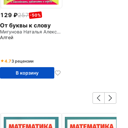
129
257
-50%
От буквы к слову
Мигунова Наталья Алексеевна
Алтей
4.7
3 рецензии
В корзину
2