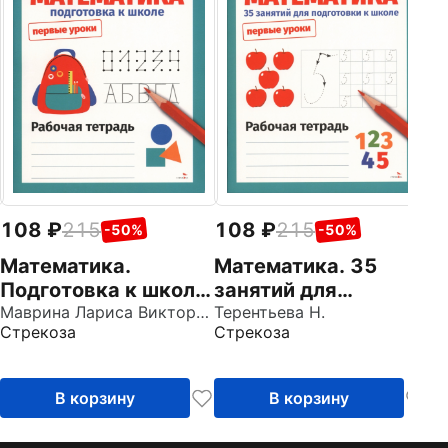
М
д
Р
Мо
д
108
215
108
215
-50%
-50%
Математика.
Математика. 35
Подготовка к школе.
занятий для
Рабочая тетрадь
Маврина Лариса Викторовна
подготовки к школе.
Терентьева Н.
Стрекоза
Стрекоза
Рабочая тетрадь
В корзину
В корзину