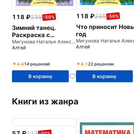
118
235
118
235
-50%
-50%
Что приносит Нов
Зимний танец.
год
Раскраска с
наклейками
Мигунова Наталья Алексеевна
Алтей
Алтей
4.4
14 рецензий
4.1
22 рецензии
В корзину
В корзину
Книги из жанра
57
113
-50%