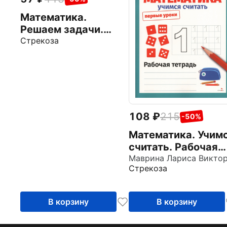
Математика.
Решаем задачи.
Рабочая тетрадь
Стрекоза
дошкольника
108
215
-50%
Математика. Учим
считать. Рабочая
тетрадь
Стрекоза
В корзину
В корзину