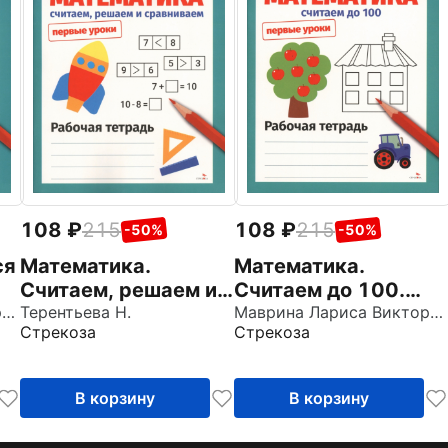
108
215
108
215
-50%
-50%
ся
Математика.
Математика.
Считаем, решаем и
Считаем до 100.
Маврина Лариса Викторовна
сравниваем.
Терентьева Н.
Рабочая тетрадь
Маврина Лариса Викторовна
Стрекоза
Стрекоза
Рабочая тетрадь
В корзину
В корзину