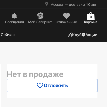
Москва
— доставим 10 авг.
0
Сообщения
Mой Лабиринт
Отложенные
Корзина
 Сейчас
Клуб
Акции
Нет в продаже
Отложить