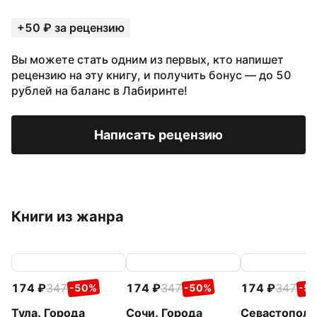
+50 ₽ за рецензию
Вы можете стать одним из первых, кто напишет
рецензию на эту книгу, и получить бонус — до 50
рублей на баланс в Лабиринте!
Написать рецензию
Книги из жанра
174
347
174
347
174
347
-50%
-50%
-5
Тула. Города
Сочи. Города
Севастополь