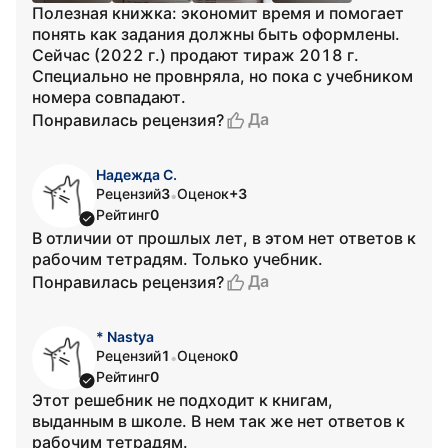
Полезная книжка: экономит время и помогает
понять как задания должны быть оформлены.
Сейчас (2022 г.) продают тираж 2018 г.
Специально не провнряла, но пока с учебником
номера совпадают.
Да
Понравилась рецензия?
Надежда С.
Рецензий
3
Оценок
+3
•
Рейтинг
0
В отличии от прошлых лет, в этом нет ответов к
рабочим тетрадям. Только учебник.
Да
Понравилась рецензия?
* Nastya
Рецензий
1
Оценок
0
•
Рейтинг
0
Этот решебник не подходит к книгам,
выданным в школе. В нем так же нет ответов к
рабочим тетрадям.