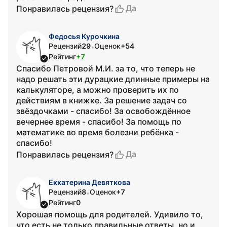
Да
Понравилась рецензия?
Федосья Курочкина
Рецензий
29
Оценок
+54
•
Рейтинг
+7
Спасибо Петровой М.И. за то, что теперь не
надо решать эти дурацкие длинные примеры на
калькуляторе, а можно проверить их по
действиям в книжке. За решение задач со
звёздочками - спасибо! За освобождённое
вечернее время - спасибо! За помощь по
математике во время болезни ребёнка -
спасибо!
Да
Понравилась рецензия?
Еккатерина Девяткова
Рецензий
8
Оценок
+7
•
Рейтинг
0
Хорошая помощь для родителей. Удивило то,
что есть не только правильные ответы, но и