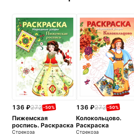
136
272
136
272
-50%
-50%
Колокольцово.
Пижемская
Раскраска
роспись. Раскраска
Стрекоза
Стрекоза