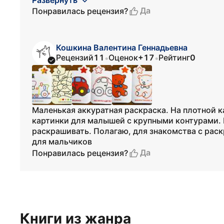
Развернуть
Да
Понравилась рецензия?
Кошкина Валентина Геннадьевна
Рецензий
11
Оценок
+17
Рейтинг
0
•
•
Маленькая аккуратная раскраска. На плотной 
картинки для малышей с крупными контурами. 
раскрашивать. Полагаю, для знакомства с рас
для мальчиков
Да
Понравилась рецензия?
Книги из жанра