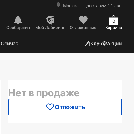
Москва
— доставим 11 авг.
0
Сообщения
Mой Лабиринт
Отложенные
Корзина
 Сейчас
Клуб
Акции
Нет в продаже
Отложить