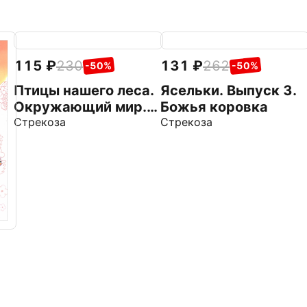
115
230
131
262
-50%
-50%
Птицы нашего леса.
Ясельки. Выпуск 3.
Окружающий мир.
Божья коровка
Раскраска
Стрекоза
Стрекоза