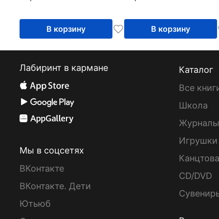
В корзину
В корзину
Лабиринт в кармане
Каталог
Все книг
Школа
Журнал
Игрушки
Мы в соцсетях
Канцтов
ВКонтакте
CD/DVD
ВКонтакте. Дети
Сувенир
Ютьюб