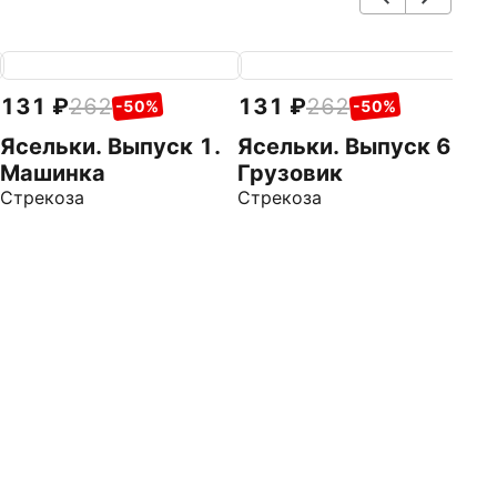
131
262
131
262
1
-50%
-50%
Ясельки. Выпуск 1.
Ясельки. Выпуск 6.
Я
Машинка
Грузовик
Г
Стрекоза
Стрекоза
Ст