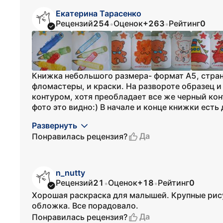
Екатерина Тарасенко
Рецензий
254
Оценок
+263
Рейтинг
0
•
•
Книжка небольшого размера- формат А5, стран
фломастеры, и краски. На развороте образец 
контуром, хотя преобладает все же черный конт
фото это видно:) В начале и конце книжки есть 
Развернуть
Да
Понравилась рецензия?
n_nutty
Рецензий
21
Оценок
+18
Рейтинг
0
•
•
Хорошая раскраска для малышей. Крупные рису
обложка. Все порадовало.
Да
Понравилась рецензия?