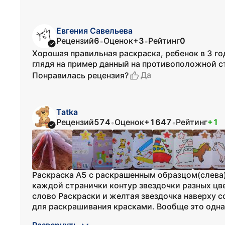
Евгения Савельева
Рецензий
6
Оценок
+3
Рейтинг
0
•
•
Хорошая правильная раскраска, ребенок в 3 г
глядя на пример данный на противоположной с
Да
Понравилась рецензия?
Tatka
Рецензий
574
Оценок
+1647
Рейтинг
+1
•
•
Раскраска А5 с раскрашенным образцом(слева) 
каждой странички контур звездочки разных цв
слово Раскраски и желтая звездочка наверху с
для раскрашивания красками. Вообще это одна 