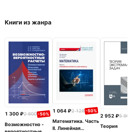
Книги из жанра
1 064
2 128
-50%
1 300
2 600
-50%
2 952
5 90
Математика. Часть
Возможностно -
Теория
II. Линейная
вероятностные