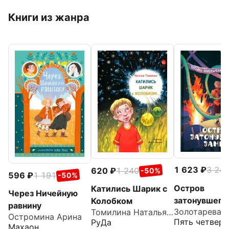
Книги из жанра
1 623
3 24
620
1 240
-50%
596
1 191
-50%
Остров
Катились Шарик с
Через Ничейную
затонувшего
Колобком
равнину
Томилина Наталья Юрьевна
Остромина Арина
Пять четверт
РуДа
Махаон