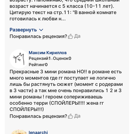
возраст начинается с 5 класса (10-11 лет).
Цитирую текст на стр.11: "В ванной комнате
готовилась к любви н...
Развернуть
Да
Понравилась рецензия?
Максим Кириллов
Рецензий
1
Оценок
0
•
Рейтинг
0
Прекрасные 3 мини романа НО!! в романе есть
много моментов где гг поступает не логично
лишь бы растянуть сюжет (момент с родерами
в 3 части) а так мне очень понравились 1 2 и 3
мини романы ! героем сопериживаешь
особенно терри (СПОЙЛЕРЫ!!!! жена гг
CПОЙЛЕРЫ!!!)
Да
Понравилась рецензия?
lenaarchi