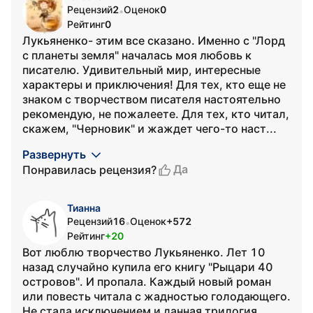
Рецензий
2
Оценок
0
•
Рейтинг
0
Лукьяненко- этим все сказано. Именно с "Лорд
с планеты земля" началась моя любовь к
писателю. Удивительный мир, интересные
характеры и приключения! Для тех, кто еще не
знаком с творчеством писателя настоятельно
рекомендую, не пожалеете. Для тех, кто читал,
скажем, "Черновик" и жаждет чего-то наст...
Развернуть
Да
Понравилась рецензия?
Тианна
Рецензий
16
Оценок
+572
•
Рейтинг
+20
Вот люблю творчество Лукьяненко. Лет 10
назад случайно купила его книгу "Рыцари 40
островов". И пропала. Каждый новый роман
или повесть читала с жадностью голодающего.
Не стала исключением и данная трилогия.