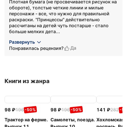
Плотная бумага (не просвечивается рисунок на
обороте), толстые четкие линии и милые
персонажи - все, что нужно для правильной
раскраски. "Принцессы" действительно
рассчитаны на детей чуть постарше - стало
больше мелких дета...
Развернуть
Да
Понравилась рецензия?
Книги из жанра
98
196
98
196
141
282
-50%
-50%
-5
Трактор на ферме.
Самолеты, поезда.
Хохломская
Выпуск 11.
Выпуск 10.
роспись. Рас