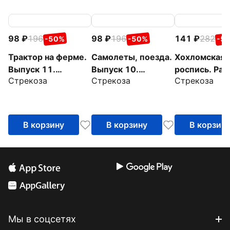
98
196
98
196
141
282
-50%
-50%
-5
Трактор на ферме.
Самолеты, поезда.
Хохломская
Выпуск 11.
Выпуск 10.
роспись. Рас
Стрекоза
Стрекоза
Стрекоза
Раскраска с
Раскраска с
с наклейкам
толстым цветным
толстым цветным
контуром
контуром
В корзину
В корзину
В корзин
Мы в соцсетях