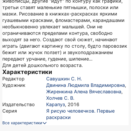
живописцы, другие "идут" по контуру как графики,
третьи ставят маленькие пятнышки, полоски или
мазки. Рисование в книжках-раскрасках яркими
гуашевыми красками, фломастерами, карандашами
необыкновенно увлекает малышей. Они не
ограничиваются пределами контура, свободно
выходят за него. Создают свой сюжет, начинают
играть (двигают картинку по столу, будто паровозик
бежит или жучок ползет) и звукоподражанием
передают урчание, гудение, шипение...
Для детей дошкольного возраста.
Характеристики
Редактор
Савушкин С. Н.
Художник
Двинина Людмила Владимировна
,
Жиренкина Алена Вячеславовна
,
Холчев С. В.
Издательство
Карапуз
,
2016
Серия
Я рисую человечков. Первые
раскраски
Все характеристики