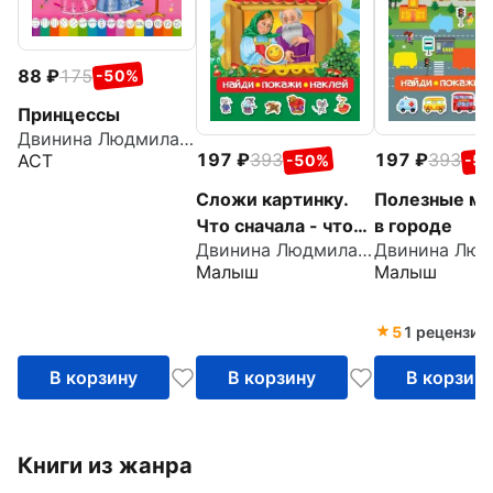
88
175
-50%
Принцессы
Двинина Людмила Владимировна
197
393
197
393
АСТ
-50%
-5
Сложи картинку.
Полезные м
Что сначала - что
в городе
Двинина Людмила Владимировна
потом
Малыш
Малыш
5
1 рецензия
В корзину
В корзину
В корзин
Книги из жанра