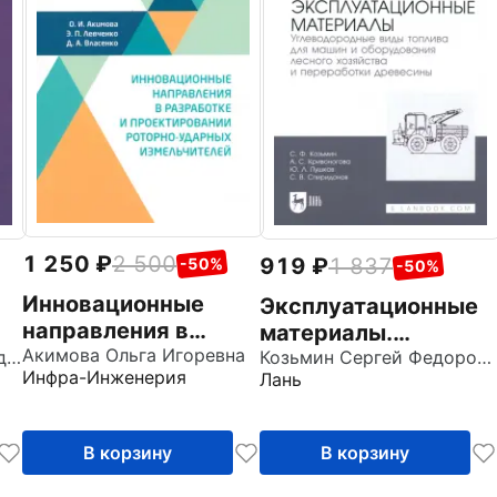
1 250
2 500
919
1 837
-50%
-50%
Инновационные
Эксплуатационные
направления в
материалы.
разработке и
Акимова Ольга Игоревна
Кашин Владимир Леонидович
Углеводородные
Козьмин Сергей Федорович
Инфра-Инженерия
Лань
проектировании
виды топлива для
роторно-ударных
машин и
измельчителей.
оборудования
В корзину
В корзину
Монография
лесного хозяйства