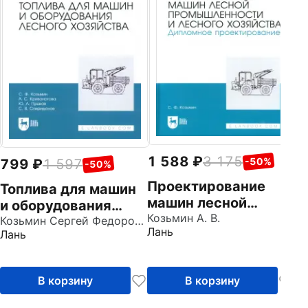
М
о
п
Ин
в
1 588
3 175
-50%
799
1 597
-50%
Проектирование
Топлива для машин
машин лесной
и оборудования
промышленности и
Козьмин А. В.
лесного хозяйства.
Козьмин Сергей Федорович
Лань
Лань
лесного хозяйства.
Учебное пособие для
Дипломное
СПО
проектирование
В корзину
В корзину