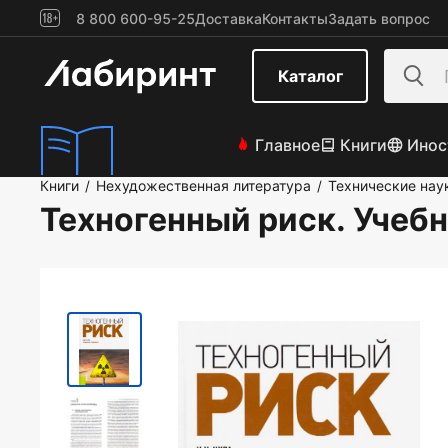
8 800 600-95-25
Доставка
Контакты
Задать вопрос
Каталог
Главное
Книги
Инос
Книги
Нехудожественная литература
Технические нау
/
/
Техногенный риск. Учеб