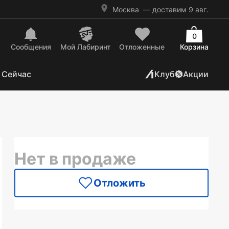
Москва
— доставим 9 авг.
0
Сообщения
Mой Лабиринт
Отложенные
Корзина
 Сейчас
Клуб
Акции
Нет в продаже
Отложить