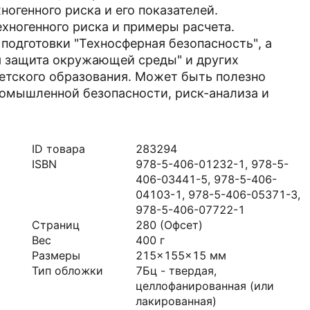
огенного риска и его показателей.
хногенного риска и примеры расчета.
подготовки "Техносферная безопасность", а
я защита окружающей среды" и других
етского образования. Может быть полезно
омышленной безопасности, риск-анализа и
ID товара
283294
ISBN
978-5-406-01232-1, 978-5-
406-03441-5, 978-5-406-
04103-1, 978-5-406-05371-3,
978-5-406-07722-1
Страниц
280
(Офсет)
Вес
400
г
Размеры
215x155x15
мм
Тип обложки
7Бц - твердая,
целлофанированная (или
лакированная)