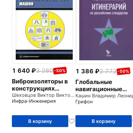
1 640
3 280
1 386
2 772
-50%
-50%
Виброизоляторы в
Глобальные
конструкциях
навигационные
колесных и
Шеховцов Виктор Викторович
спутниковые
Инфра-Инженерия
Грифон
гусеничных машин.
системы.
Монография
Итинерарий по
российским
В корзину
В корзину
стандартам