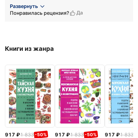
Развернуть
Да
Понравилась рецензия?
Книги из жанра
917
1 833
917
1 833
917
1 833
-50%
-50%
-