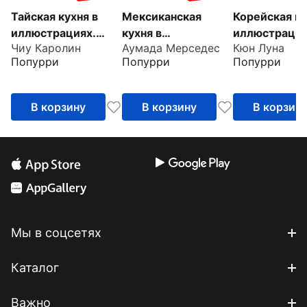
Тайская кухня в
Мексиканская
Корейская ку
иллюстрациях.
кухня в
иллюстраци
Чиу Каролин
Аумада Мерседес
Кюн Луна
Рецепты и
иллюстрациях
Попурри
Попурри
Попурри
маленькие истории
о тайской
гастрономической
В корзину
В корзину
В корзин
культуре
Мы в соцсетях
Каталог
Важно