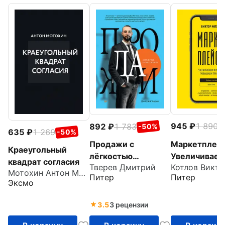
945
1 890
892
1 783
-
-50%
635
1 269
-50%
Маркетплей
Продажи с
Краеугольный
Увеличиваем
лёгкостью
квадрат согласия
Котлов Викто
Тверев Дмитрий
продажи,
профессионала
Мотохин Антон Михайлович
Питер
Питер
повышаем
Эксмо
прибыль
3.5
3 рецензии