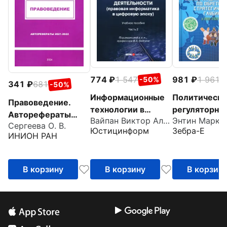
774
1 547
981
1 961
-50%
-
341
681
-50%
Информационные
Политическо
Правоведение.
технологии в
регуляторно
Авторефераты
Вайпан Виктор Алексеевич
юридической
обеспечение
Сергеева О. В.
2021–2022
Юстицинформ
Зебра-Е
деятельности.
мировых
ИНИОН РАН
Правовая
интеграцион
информатика в
процессов - X
В корзину
В корзину
В корзин
цифровую эпоху.
Часть 2