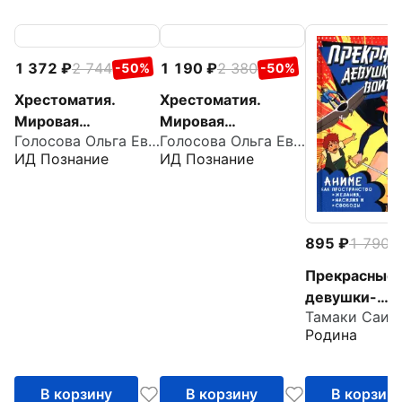
1 372
2 744
1 190
2 380
-50%
-50%
Хрестоматия.
Хрестоматия.
Мировая
Мировая
Голосова Ольга Евгеньевна
Голосова Ольга Евгеньевна
художественная
художественная
ИД Познание
ИД Познание
культура. Древний
культура. Античный
Восток. Египет.
мир. Древние
Месопотамия.
славяне
Палестина
895
1 790
-
Прекрасные
девушки-
Тамаки Саит
воительницы
Родина
Аниме как
пространств
желания, нас
В корзину
В корзину
В корзин