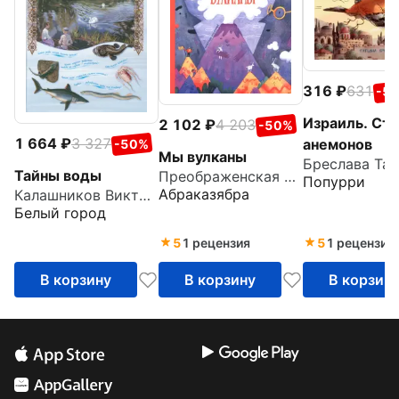
316
631
-5
Израиль. Стр
2 102
4 203
-50%
1 664
3 327
анемонов
-50%
Мы вулканы
Бреслава Тат
Тайны воды
Преображенская Наталья Викторовна
Попурри
Абраказябра
Калашников Виктор Иванович
Белый город
5
1 рецензия
5
1 рецензия
В корзину
В корзину
В корзин