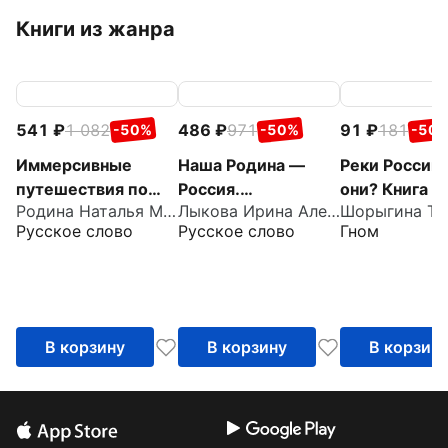
Книги из жанра
541
1 082
486
971
91
181
-50%
-50%
-50
Иммерсивные
Наша Родина —
Реки России.
путешествия по
Россия.
они? Книга д
Родина Наталья Михайловна
Лыкова Ирина Александровна
родной стране с
Парциальная
воспитателе
Русское слово
Русское слово
Гном
детьми 4–5 лет.
образовательная
гувернеров и
Методическое
программа
родителей
пособие
патриотической
направленности
В корзину
В корзину
В корзин