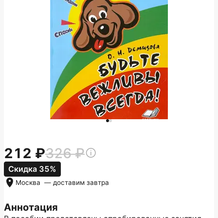
212
326
Скидка 35%
Москва
— доставим
завтра
Аннотация