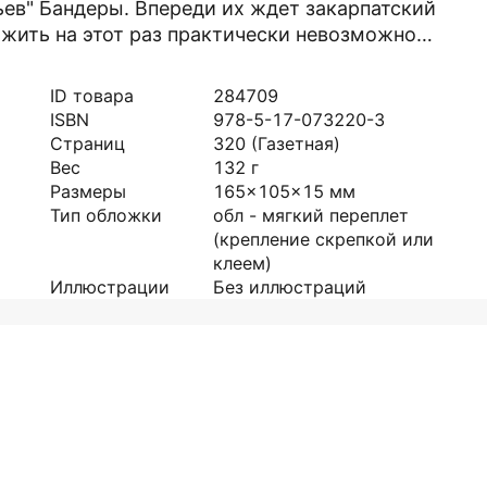
ьев" Бандеры. Впереди их ждет закарпатский
ыжить на этот раз практически невозможно…
ID товара
284709
ISBN
978-5-17-073220-3
Страниц
320
(Газетная)
Вес
132
г
Размеры
165x105x15
мм
Тип обложки
обл - мягкий переплет
(крепление скрепкой или
клеем)
Иллюстрации
Без иллюстраций