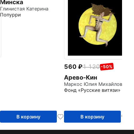
Минска
с
Глинистая Катерина
Го
Попурри
Д
560
1 120
-50%
Арево-Кин
Маркос Юлия Михайловна
Фонд «Русские витязи»
В корзину
В корзину