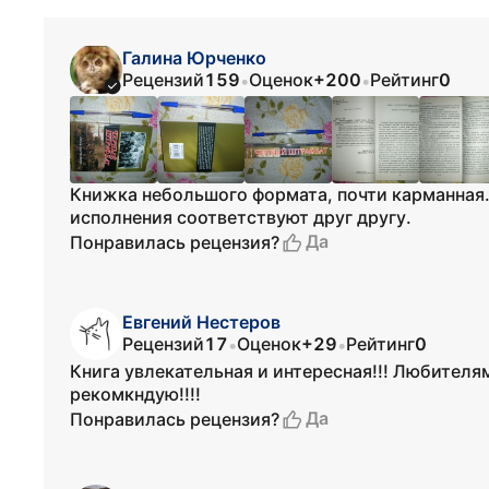
Галина Юрченко
Рецензий
159
Оценок
+200
Рейтинг
0
•
•
Книжка небольшого формата, почти карманная. 
исполнения соответствуют друг другу.
Да
Понравилась рецензия?
Евгений Нестеров
Рецензий
17
Оценок
+29
Рейтинг
0
•
•
Книга увлекательная и интересная!!! Любителя
рекомкндую!!!!
Да
Понравилась рецензия?