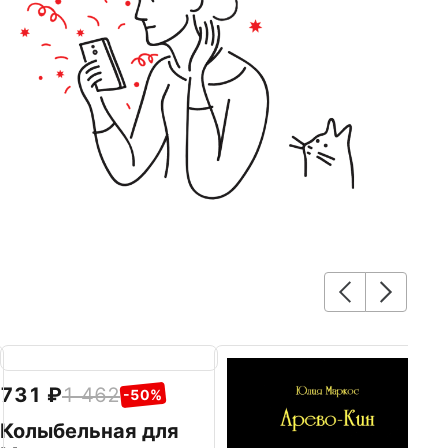
731
1 462
7
-50%
Колыбельная для
М