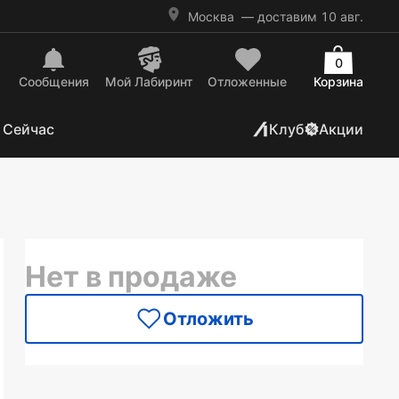
Москва
— доставим 10 авг.
0
Сообщения
Mой Лабиринт
Отложенные
Корзина
 Сейчас
Клуб
Акции
Нет в продаже
Отложить