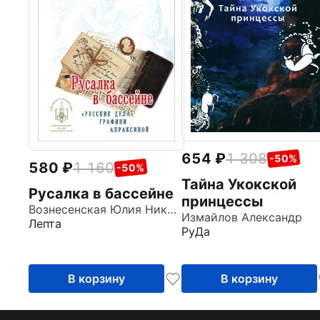
654
1 308
-50%
580
1 160
-50%
Тайна Укокской
Русалка в бассейне
принцессы
Вознесенская Юлия Николаевна
Измайлов Александр
Лепта
РуДа
В корзину
В корзину