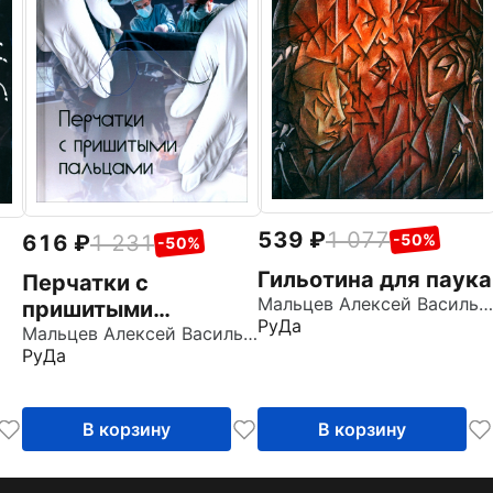
539
1 077
616
1 231
-50%
-50%
Гильотина для паука
Перчатки с
Мальцев Алексей Васильевич
пришитыми
РуДа
пальцами
Мальцев Алексей Васильевич
РуДа
В корзину
В корзину