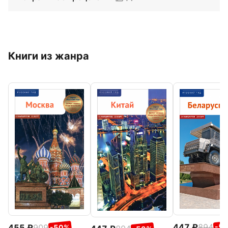
Книги из жанра
447
894
455
909
-5
-50%