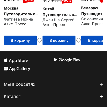
447
894
-50%
Беларусь.
Москва.
Китай.
Путеводител
Путеводитель с
Путеводитель с
Фатиева Ирина
маршрутами
маршрутами
Джан Ша Сергей
маршрутами +
Аякс-Пресс
Аякс-Пресс
Аякс-Пресс
карта
В корзину
В корзину
В корзин
Мы в соцсетях
Каталог