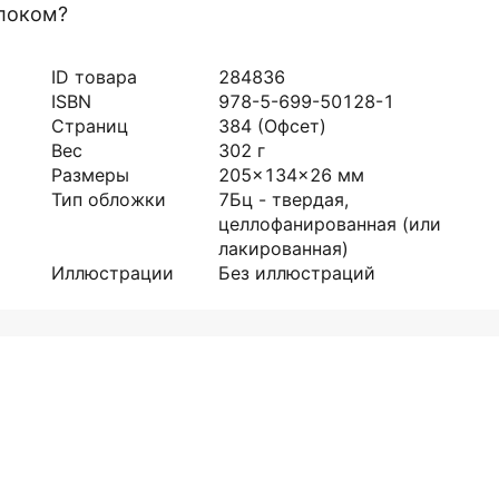
олоком?
ID товара
284836
ISBN
978-5-699-50128-1
Страниц
384
(Офсет)
Вес
302
г
Размеры
205x134x26
мм
Тип обложки
7Бц - твердая,
целлофанированная (или
лакированная)
Иллюстрации
Без иллюстраций