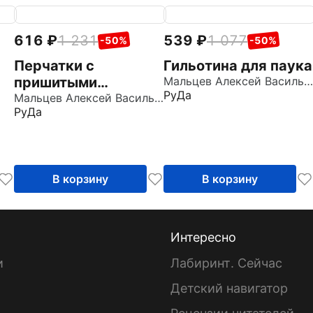
616
1 231
539
1 077
-50%
-50%
Перчатки с
Гильотина для паука
пришитыми
Мальцев Алексей Васильевич
РуДа
пальцами
Мальцев Алексей Васильевич
РуДа
В корзину
В корзину
Интересно
и
Лабиринт. Сейчас
Детский навигатор