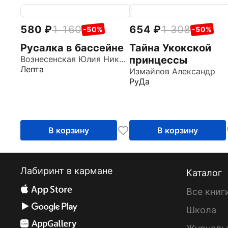
580
1 160
654
1 308
-50%
-50%
Русалка в бассейне
Тайна Укокской
Вознесенская Юлия Николаевна
принцессы
Лепта
Измайлов Александр
РуДа
В корзину
В корзину
Лабиринт в кармане
Каталог
Все книг
Школа