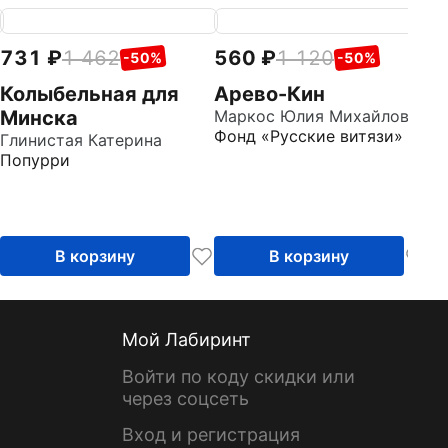
731
1 462
560
1 120
7
-50%
-50%
Колыбельная для
Арево-Кин
М
Минска
Маркос Юлия Михайловна
с
Фонд «Русские витязи»
Глинистая Катерина
Го
Попурри
Д
В корзину
В корзину
Мой Лабиринт
Войти по коду скидки или
через соцсеть
Вход и регистрация