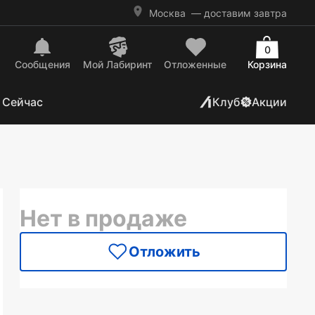
Москва
— доставим завтра
0
Сообщения
Mой Лабиринт
Отложенные
Корзина
 Сейчас
Клуб
Акции
Нет в продаже
Отложить