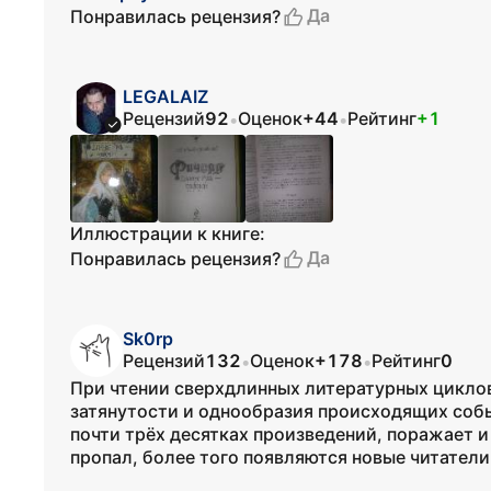
Да
Понравилась рецензия?
LEGALAIZ
Рецензий
92
Оценок
+44
Рейтинг
+1
•
•
Иллюстрации к книге:
Да
Понравилась рецензия?
Sk0rp
Рецензий
132
Оценок
+178
Рейтинг
0
•
•
При чтении сверхдлинных литературных цикло
затянутости и однообразия происходящих собы
почти трёх десятках произведений, поражает и 
пропал, более того появляются новые читатели.