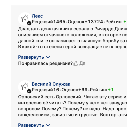
Лекс
Рецензий
1465
Оценок
+13724
Рейтинг
+
•
•
Двадцать девятая книга серала о Ричарде Дли
описанием отчаянного положения, в которое по
данной книге он начинает отчаянную борьбу за
В какой-то степени герой возвращается к перво
Развернуть
Да
Понравилась рецензия?
Василий Служак
Рецензий
16
Оценок
+69
Рейтинг
+1
•
•
Орловский есть Орловский. Читаю эту серию и 
интересно её читать? Почему у него нет зануд
вопросом Почему? Почему? не надо. Надо прост
вожделением, завистью и грустью. Восторгать
Развернуть