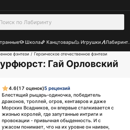
транные
Школа
Канцтовары
Игрушки
Лабиринт.
енное фэнтези
Героическое отечественное фэнтези
/
курфюрст
: Гай Орловский
4.6
(17 оценок)
5 рецензий
Блестящий рыцарь-одиночка, победитель
драконов, троллей, огров, кентавров и даже
Морских Всадников, он впервые сталкивается с
жизнью королей, где запутанные интриги и
провокации - привычная обыденность. И с
ужасом понимает, что на их уровне он наивен,