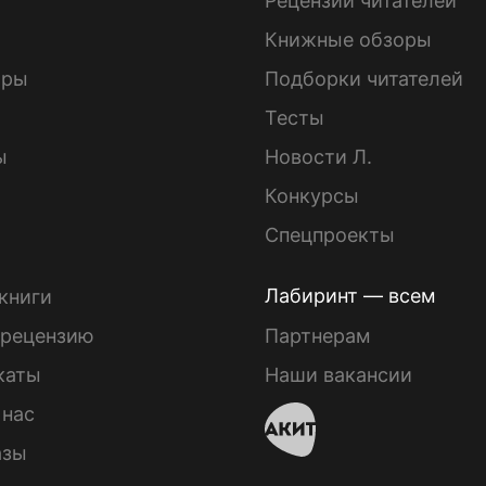
ы
Рецензии читателей
Книжные обзоры
ары
Подборки читателей
Тесты
ы
Новости Л.
Конкурсы
Спецпроекты
Лабиринт — всем
книги
 рецензию
Партнерам
каты
Наши вакансии
 нас
азы